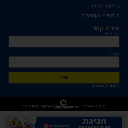
בריאות וספורט
פוליטיקה ואקטואליה
יצירת קשר
שם מלא
אימייל
שלח
הצהרת נגישות
נבנה באהבה ע"י Aramapp - קידום | פרסום | בניית אתרים