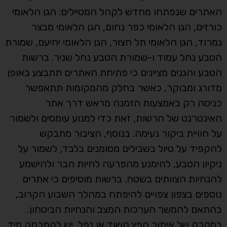
האתרים שנפתחו מחדש לקהל המטיילים: הגן הלאומי
כורזים, הגן הלאומי כפר נחום, הגן הלאומי מבצר
נמרוד, הגן הלאומי תל חצור, הגן הלאומי יחיעם, שמורת
הטבע נחל עמוד ו-שמורת הטבע נחל שניר. ברשות
הטבע והגנים מציינים כי פתיחת האתרים תתבצע באופן
מדורג ומבוקר, כאשר בחלק מהמקומות תתאפשר
כניסה רק באמצעות הזמנה מראש דרך אתר
האינטרנט של הרשות, זאת כדי למנוע עומסים ולשמור
על חוויית ביקור נעימה. בנוסף, הציבור מתבקש
להקפיד על טיול בשבילים מסומנים בלבד, לשמור על
ניקיון הטבע, להימנע מהפרעה לחיות הבר ולהישמע
להנחיות הצוותים בשטח. ברשות מוסיפים כי אתרים
נוספים בצפון צפויים להיפתח במהלך השבוע הקרוב,
בהתאם להמשך הערכות המצב והנחיות הביטחון.
במקרה של איתור חפץ חשוד או נפל, יש להתרחק מיד