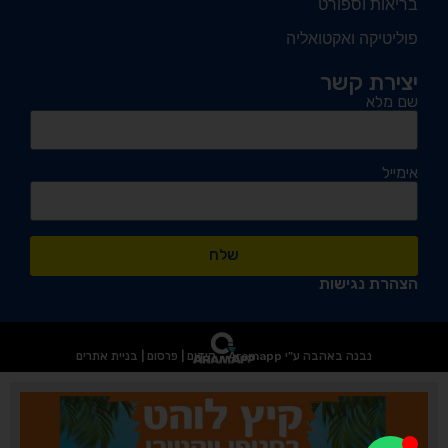
בריאות וספורט
פוליטיקה ואקטואליה
יצירת קשר
שם מלא
אימייל
שלח
הצהרת נגישות
נבנה באהבה ע"י Aramapp - קידום | פרסום | בניית אתרים