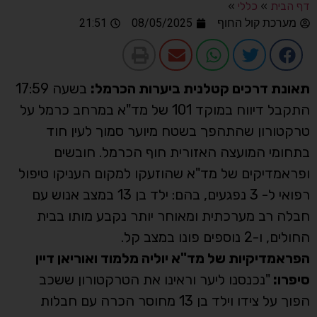
דף הבית
»
כללי
»
מערכת קול החוף
08/05/2025
21:51
תאונת דרכים קטלנית ביערות הכרמל:
בשעה 17:59
התקבל דיווח במוקד 101 של מד"א במרחב כרמל על
טרקטורון שהתהפך בשטח מיוער סמוך לעין חוד
בתחומי המועצה האזורית חוף הכרמל. חובשים
ופראמדיקים של מד"א שהוזעקו למקום העניקו טיפול
רפואי ל- 3 נפגעים, בהם: ילד בן 13 במצב אנוש עם
חבלה רב מערכתית ומאוחר יותר נקבע מותו בבית
החולים, ו-2 נוספים פונו במצב קל.
הפראמדיקיות של מד"א יוליה מלמוד ואוריאן דיין
סיפרו:
"נכנסנו ליער וראינו את הטרקטורון ששכב
הפוך על צידו וילד בן 13 מחוסר הכרה עם חבלות