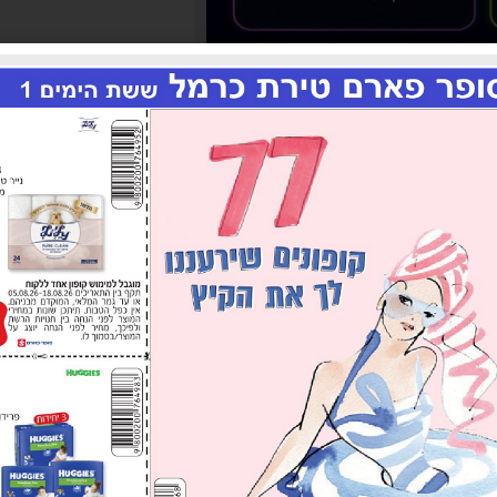
דוד אדום עמד בכוננות שיא ובאיוש מלא של אלפי רכבי חיר
 רבות ופעלו בנחישות, במקצועיות, במסירות ובמהירות כד
1,300 נפגעים, בכל רמות הפציעה תוך שיתוף פעולה מלא עם פיקוד העורף, משטר
רשויות. לצערנו, 28 אזרחים נרצחו במהלך 12 ימי המבצע ואנו משתתפים בצערם הרב של בני משפחו
קים, הנהגים, המוקדנים, מתרימי הדם ואנשי הלוגיסטיק
ן-קץ. אני קורא לציבור להמשיך ולהישמע להנחיות פיקוד
 לעמוד בחזית ולתת את כל כולנו עבור ביטחון ובריאות א