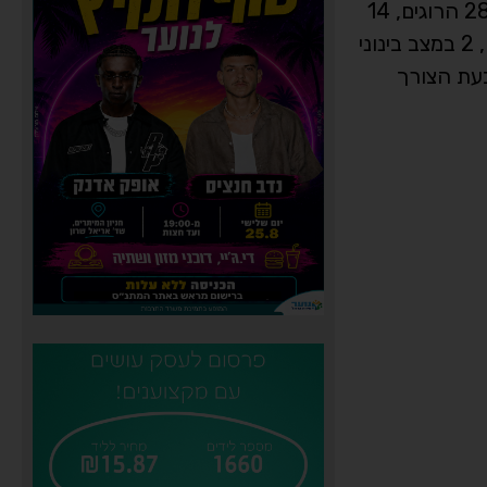
במצב בינוני, 872 קל ו-401 נפגעי חרדה. 423 מכלל הנפגעים נפגעו מפגיעות טילים, מפגיעות הדף ומהרס בהם: 28 הרוגים, 14
במצב קשה, 27 במצב בינוני ו-355 במצב קל. 522 מכלל הנפגעים נחבלו בדרך למרחב מוגן, בהם 3 באורח קשה, 2 במצב בינוני
בעת הצורך