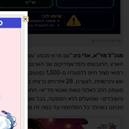
עיריית טירת כרמל
מנכ"ל מד"א, אלי בין:
"עם פרוץ מבצע 'עם כלביא' מגן 
הארץ. החובשים והפראמדיקים של הארגון הוזנקו לזירות
רפואי מציל חיים ללמעלה מ-
אש וה
מעומק הלב לאלפי נשות ואנשי מד״א- החובשים, הפרמדי
והעובדים- שפועלים ללא הפסקה, בכל שעה, במסירות אי
נוכחנו במהלך כל המלחמה עד כמה זה מציל חיים. נמשיך