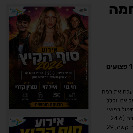
חמה
סיכום 12 ימי מבצע "עם כלביא": צוותי מד"א טיפלו ב-1347 נפגעים, בהם: 28 הרוגים, 17 פצועים
ות בוקר, מגן דוד אדום העלה את רמת
לואם, וכלל
יפול רפואי
בזירות רבות, אליהן הגיעו בכוחות גדולים של אמבולנסים, ניידות טיפול נמרץ וכוננים רכובים על אופנועי מד״א. עד כה (24.6
בשעה 15:00) החובשים והפראמדיקים של מד"א העניקו טיפול רפואי ל 1,347 נפגעים, בהם: 28 הרוגים, 17 פצועים קשה, 29