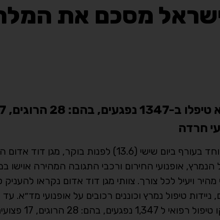
 לישראל מסכם את המל
עם פתיחת מבצע ״עם כלביא״ והכרזת מצב החירום המיוחד בעורף ביום שישי (13.6) לפנ
 הנמרץ, אופנועי החירום ורכבי התגובה המהירה אוישו במ
אי מהיר ויעיל לכל צורך. צוותי מגן דוד אדום נקראו להעניק ט