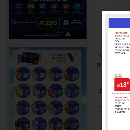
ום בכל רחבי
י להעניק סיוע
ת ישראל, כיבוי
תיהם. אני מודה
ה, המתנדבים
 העורף-
זרחי ישראל".