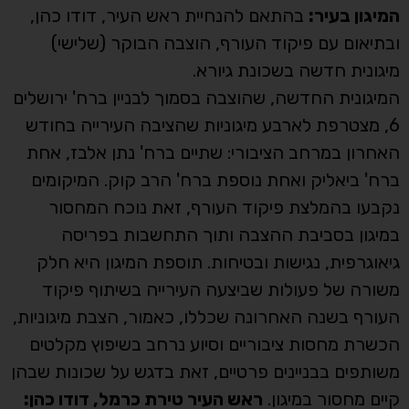
המיגון בעיר:
בהתאם להנחיית ראש העיר, דודו כהן,
ובתיאום עם פיקוד העורף, הוצבה הבוקר (שלישי)
מיגונית חדשה בשכונת גיורא.
המיגונית החדשה, שהוצבה בסמוך לבניין ברח' ירושלים
6, מצטרפת לארבע מיגוניות שהציבה העירייה בחודש
האחרון במרחב הציבורי: שתיים ברח' נתן אלבז, אחת
ברח' ביאליק ואחת נוספת ברח' הרב קוק. המיקומים
נקבעו בהמלצת פיקוד העורף, זאת נוכח המחסור
במיגון בסביבת ההצבה ותוך התחשבות בפריסה
גיאוגרפית, נגישות ובטיחות. תוספת המיגון היא חלק
משורה של פעולות שביצעה העירייה בשיתוף פיקוד
העורף בשנה האחרונה שכללו, כאמור, הצבת מיגוניות,
הכשרת מחסות ציבוריים וסיוע נרחב בשיפוץ מקלטים
משותפים בבניינים פרטיים, זאת בדגש על שכונות שבהן
קיים מחסור במיגון.
ראש העיר טירת כרמל, דודו כהן: