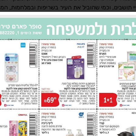
 תושבים, וכמי שהוביל את העיר בשריפות ובמלחמות, המח