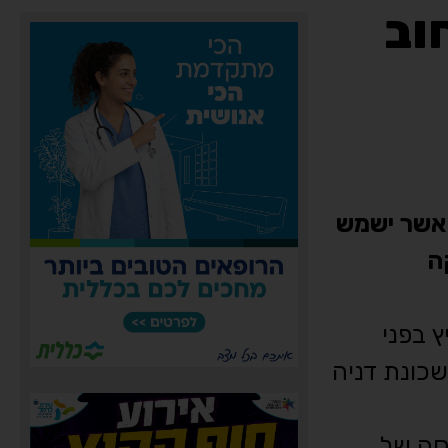
וב
יריית חיפה, ייסלל כביש חדש באורך של כ-600 מטר, אשר ישמש
ה
 בפני
שכונת דניה
סה של