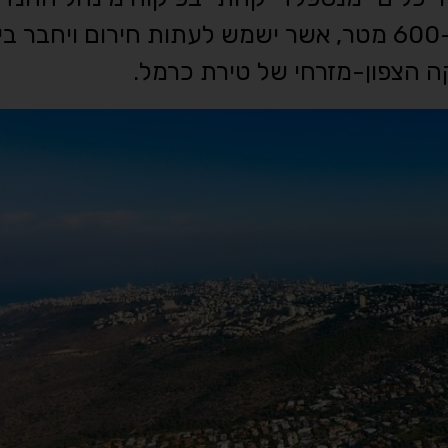
עיריית חיפה, ייסלל כביש חדש באורך של כ-600 מטר, אשר ישמש לעתות חירום ויח
ה הצפון-מזרחי של טירת כרמל.