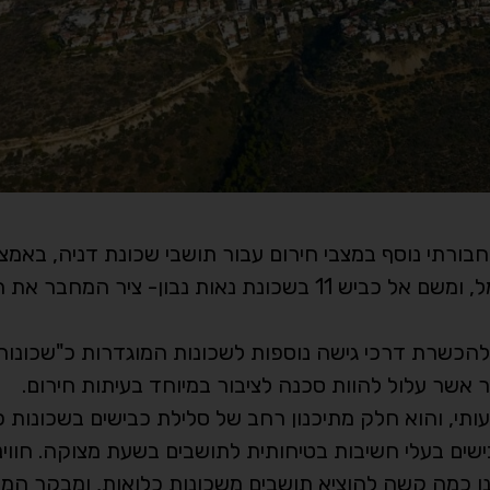
חבורתי נוסף במצבי חירום עבור תושבי שכונת דניה, באמצ
יציאה נוספת אשר תאפשר מעבר מהשכונה לטירת כרמל, ומשם אל כביש 11 בשכונת נאות נבון
כשרת דרכי גישה נוספות לשכונות המוגדרות כ"שכונות 
ר אשר עלול להוות סכנה לציבור במיוחד בעיתות חירום.
תי, והוא חלק מתיכנון רחב של סלילת כבישים בשכונות כ
ישים בעלי חשיבות בטיחותית לתושבים בשעת מצוקה. חווינ
ו כמה קשה להוציא תושבים משכונות כלואות, ומבקר המד