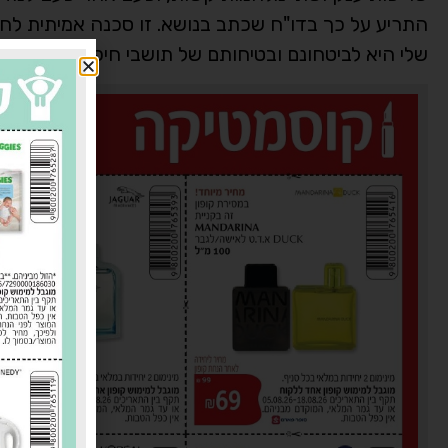
התריע על כך בדו"ח שכתב בנושא. זו סכנה אמיתית לחיי
שלי היא לביטחונם ובטיחותם של תושבי חיפה".