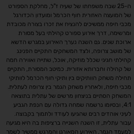
ה-25 שבה משפחתו של שעיה ז"ל, מחלקת הספורט
של המועצה האזורית חוף הכרמל ומועדון הכדורגל
מכבי חיפה ממשיכים להנציח את זכרו בצורה מכובדת
ומרשימה, דרך אירוע ספורט קהילתי בעל מסורת
ארוכת שנים. גם השנה נערך האירוע במגרש הדשא
של מושב צרופה, ולצד המשחקים התקיים הפנינג
קהילתי חגיגי שכלל מוזיקה, אוכל, שתייה ואווירה חמה
של קהילה וחברותא אזורית. כמיטב המסורת, התקיים
תחילה משחק הוותיקים בין ותיקי חוף הכרמל לוותיקי
מכבי חיפה, ולאחריו משחק הגמר בין צרופה לעתלית.
המשחק הסתיים בניצחון מרשים של עתלית בתוצאה
4:1, ובסיומו נרשמה שמחה גדולה עם הנפת הגביע
לעיני אוהדים רבים שהגיעו לעודד ולתמוך בקבוצה.
עבור עתלית, זו השנה השנייה ברציפות בה היא מגיעה
למעמד הגמר. האירוע המאורגן והמרגש ממשיך לשמר