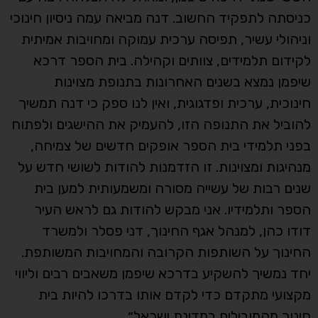
כניסתה לתפקיד החשוב. דנה מביאה עמה ניסיון חינוכי
וניהולי עשיר, תפיסה ערכית עמוקה ומחויבות אמיתית
לקידום תלמידים, צוותים וקהילה. בית הספר דרכא
שיפמן נמצא בשנים האחרונות בתנופת מצוינות
חינוכית, ערכית ופדגוגית, ואין לנו ספק כי דנה תמשיך
להוביל את התנופה הזו, להעמיק את ההישגים ולפתוח
בפני תלמידי בית הספר אופקים חדשים של צמיחה,
מנהיגות ומצוינות. זו הזדמנות להודות לשושי חדש על
שנים רבות של עשייה מסורה ומשמעותית למען בית
הספר ותלמידיו. אני מבקש להודות גם לראש העיר
דודו כהן, למנהל אגף החינוך, דני פסלר ולמשרד
החינוך על השותפות הקרובה והמחויבות המשותפת.
יחד נמשיך להשקיע בדרכא שיפמן משאבים רבים וליווי
מקצועי מתקדם כדי לקדם אותו בדרכו להיות בית
חינוך מהמובילים במדינת ישראל״.