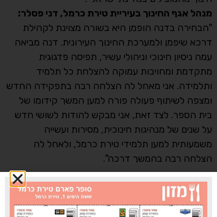
מנהל אגף החינוך בעיריית טירת כרמל, דני פסלר:
"הבחירה בדנה הופמן היא בשורה מצוינת לקהילת
דרכא שיפמן ולמערכת החינוך העירונית. דנה מביאה
עמה ניסיון חינוכי וניהולי עשיר, תפיסה פדגוגית
מתקדמת ומחויבות עמוקה להצלחת כל תלמיד
ותלמידה. אני מאחל לה הצלחה רבה בתפקידה החדש
ומצפה לשיתוף פעולה פורה למען המשך קידומו של
בית הספר. לצד זאת, אני מבקש להודות לשושי חדש
על שנים של מנהיגות חינוכית, מסירות ועשייה
משמעותית למען תלמידי טירת כרמל, ולאחל לה
הצלחה רבה בהמשך דרכה".