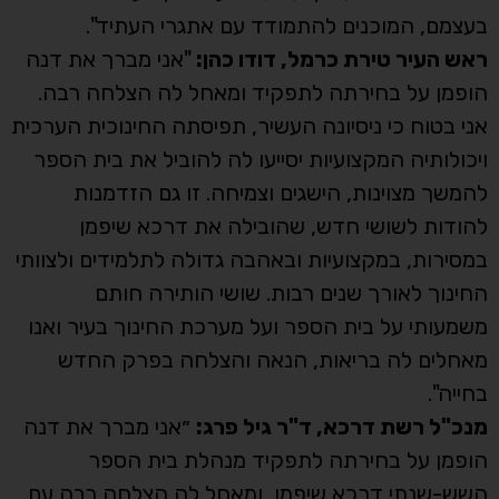
בעצמם, המוכנים להתמודד עם אתגרי העתיד".
ראש העיר טירת כרמל, דודו כהן:
"אני מברך את דנה
הופמן על בחירתה לתפקיד ומאחל לה הצלחה רבה.
אני בטוח כי ניסיונה העשיר, תפיסתה החינוכית הערכית
ויכולותיה המקצועיות יסייעו לה להוביל את בית הספר
להמשך מצוינות, הישגים וצמיחה. זו גם הזדמנות
להודות לשושי חדש, שהובילה את דרכא שיפמן
במסירות, במקצועיות ובאהבה גדולה לתלמידים ולצוותי
החינוך לאורך שנים רבות. שושי הותירה חותם
משמעותי על בית הספר ועל מערכת החינוך בעיר ואנו
מאחלים לה בריאות, הנאה והצלחה בפרק החדש
בחייה".
מנכ"ל רשת דרכא, ד"ר גיל פרג:
״אני מברך את דנה
הופמן על בחירתה לתפקיד מנהלת בית הספר
השש-שנתי דרכא שיפמן, ומאחל לה הצלחה רבה עם