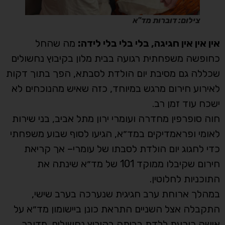
צילום: דוברות מד"א
אין אין אין חגיגה, בלי בלי בלי לידה:
מה שהחל
כחופשה משפחתית רגועה בבית מלון בקיבוץ נחשולים
שכללה גם מסיבת יום הולדת לסבתא, הפך בתוך דקות
לאירוע חירום מרגש במיוחד, כזה שאיש מהנוכחים לא
ישכח עוד זמן רב.
חוה סופרפין מחדרה ועומרי ירון מתל אביב, בני שירות
לאומי ופראמדיקים במד״א, הגיעו לסוף שבוע משפחתי
כדי לחגוג יום הולדת לסבתו של עומרי– אך קריאת
חירום שקיבלו ממוקד 101 של מד״א שינתה את
התוכניות לחלוטין.
במהלך ארוחת ערב חגיגית שנערכה בערב שישי,
התקבלה אצל השניים התראת כונן ביישומון מד״א על
אישה כורעת ללדת בביתה בקיבוץ נחשולים. מדובר