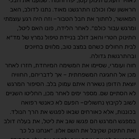
הראשון שלו וכולנו התרגשנו מאוד. נתנו לדולב, האב
המאושר, לחתוך את חבל הטבור– וזה היה רגע עוצמתי
ומרגש עבור כולם״. לאחר הלידה, פונו האם ליטל,
התינוק הטרי והאב דולב בניידת טיפול נמרץ של מד״א
לבית החולים כשהם במצב טוב, מלווים בחיוכים
ובהתרגשות גדולה.
חוה ועומרי, שסיימו את המשימה המיוחדת, חזרו לאחר
מכן אל החגיגה המשפחתית – אך לדבריהם, החוויה
יוצאת הדופן נשארה איתם עמוק בלב. הסיפור המרגש
לא הסתיים שם. מספר ימים לאחר מכן, החליטו השניים
לשוב לקיבוץ נחשולים– הפעם לא כאנשי רפואה
בכוננות, אלא כאורחים שבאו לפגוש את הרך הנולד.
במפגש המרגש הם פגשו שוב את ליטל, את בעלה דולב
ואת התינוק שקיבל את השם אלון. ״אנחנו כל כך