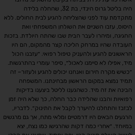
היה בליטל גרוס הינדי, בת 32, שהחלה בלידה
מתקדמת עוד לפני שהצליחה להגיע לבית החולים. ללא
היסוס, עזבו השניים את השולחן המשפחתי ואת
החגיגה, ומיהרו לעבר הבית שבו שהתה היולדת. בזכות
העובדה שהיו במרחק הליכה קצר מהמקום, הם היו
הראשונים להגיע ולהעניק טיפול רפואי. ״עזבנו הכול
מיד, אפילו לא סיימנו לאכול״, סיפר עומרי בהתרגשות.
״כשיש מקרה חירום ואנחנו יכולים להגיע ולעזור– זה
תמיד נמצא במקום הראשון מבחינתנו. המשפחה
הבינה את זה מיד. כשהגענו לליטל ביצענו בדיקות
רפואיות והבנו שהלידה כבר החלה, כך שלא היה זמן
לבזבז והתחלנו להיערך לקבל את התינוק״. לדבריו,
הרגעים הבאים היו דרמטיים ומלאי מתח, אך גם מרגשים
במיוחד. ״אחרי כמה דקות שהרגישו כמו נצח, יצא
לאוויר העולם תינוק קטן, יפה וחמוד. שמענו את הבכי