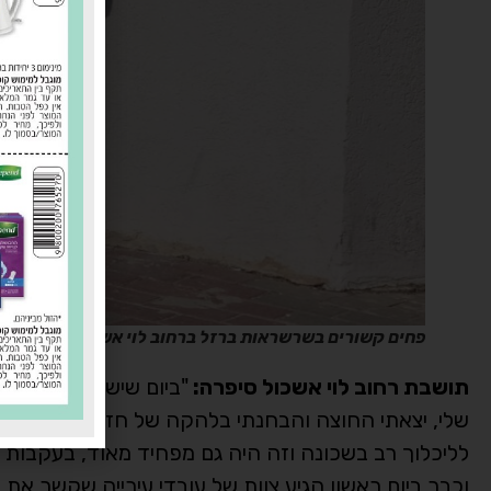
פחים קשורים בשרשראות ברזל ברחוב לוי אשכול, צילום: א
תושבת רחוב לוי אשכול סיפרה:
שלי, יצאתי החוצה והבחנתי בלהקה של חזירי בר שהופ
לליכלוך רב בשכונה וזה היה גם מפחיד מאוד, בעקבות זא
וכבר ביום ראשון הגיע צוות של עובדי עירייה שקשר א