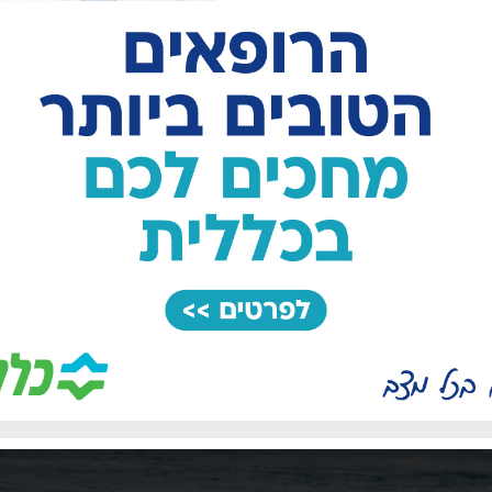
איתור ממצאים נוספים ומבקשת להשתתף בצער המשפחה