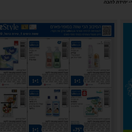
י- יחידת להבה