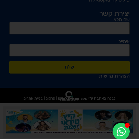
יצירת קשר
שם מלא
אימייל
שלח
הצהרת נגישות
נבנה באהבה ע"י Aramapp - קידום | פרסום | בניית אתרים