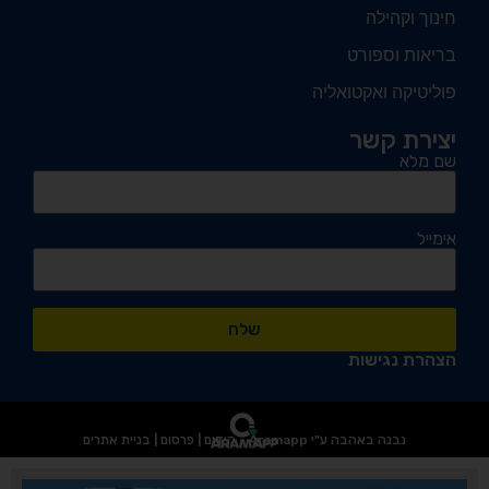
חינוך וקהילה
בריאות וספורט
פוליטיקה ואקטואליה
יצירת קשר
שם מלא
אימייל
שלח
הצהרת נגישות
נבנה באהבה ע"י Aramapp - קידום | פרסום | בניית אתרים