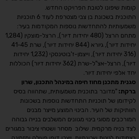
קומות שיפונו לטובת הפרויקט החדש.
התוכנית בשכונת בן צבי מצטרפת לעוד 6 תוכניות
משמעותיות להתחדשות נוספות המקודמות בעיר:
מתחם הרצל (480 יחידות דיור), הרצל-מוצקין (1,284
יחידות דיור), גיורא (844 יחידות דיור), שרת 41-45
(316 יחידות דיור), וייצמן-ז'בוטינסקי (1,232 יחידות
דיור), הרצל-אצ"ל-שרת (362 יחידות דיור) הכוללות
יחד אלפי יחידות דיור.
סגנית מתכנן מחוז חיפה במינהל התכנון, שרון
ברקת:
"מדובר בתוכנית משמעותית, שתהווה בסיס
לקידומן של תוכניות התחדשות נוספות בשכונות
הוותיקות של העיר. הבינוי המוצע מייצר מבנים
המורכבים מסוגי בינוי מגוונים המשלבים בנייה גבוהה
לצד בניה מרקמית. שילוב מסחר ושטחי ציבור במגורים
בצמידות לגינות שכונתיות, ייצרו דופן פעילה ומזמינה