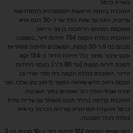
בטירת כרמל.
התוכנית ביוזמת הראשות הממשלתית להתחדשות
עירונית, הינה על שטח כולל של כ-30 דונם והיא
ממוקמת במתחם הרחובות בן צבי ורזיאל.
התוכנית כוללת הקמת 734 יחידות דיור, בשמונה
מבנים בני 5 ל-30 קומות, המשלבים חזיתות מסחריות
ומבני ציבור. מתוך כלל יחידות הדיור כ-134 יקצו
לטובת דירות קטנות (עד 80 מ"ר). בנוסף ליחידות
הדיור, התוכנית כוללת הקמת בית ספר יסודי וכן
הקמת רחוב חדש שיהווה המשך לרחוב נתן אלבז, תוך
יצירת שבילי הולכי רגל ואופניים בתוך השכונה.
התוכנית קודמה בהליך תכנון משותף עם עיריית טירת
כרמל והוועדה המרחבית מורדות הכרמל בראייה
כוללת לכלל השכונה.
כיום מצויים במתחם 122 יחידות דיור ב-10 מבנים בני 3