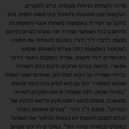
מרכזי ולעיתים נפיחות מקומית. ברוב המקרים,
העקיצות אינן מסוכנות והטיפול בהן פשוט יחסית. ניתן
להקל על הגירוד באמצעות משחות אנטי-היסטמיניות
ולהימנע ככל האפשר מגירוד יתר שעלול לגרום לזיהום
מקומי. לדברי ד"ר ח'ורי, ניתן גם להפחית את הסיכוי
לעקיצות באמצעות כמה צעדים פשוטים: שימוש
בתכשירים דוחי יתושים, אוורור המקלט כאשר הדבר
אפשרי, לבישת בגדים ארוכים ודקים בזמן השהייה
בלילה ושמירה על ניקיון המזרנים, שטיחים ושקי השינה.
שימוש במאוורר יכול גם הוא לסייע בהרחקת יתושים.
"במידה שניתן, לפני שמסדרים את המקלט לשהייה
ממושכת, מומלץ לבצע ריסוס מונע ולדאוג לניקיון של
המרחב", מסכם ד"ר ח'ורי. "צעדים פשוטים כאלה
יכולים למנוע תופעות לא נעימות ולהפוך את השהות
במקלט לבטוחה ונוחה יותר". במקרים חריגים שבהם