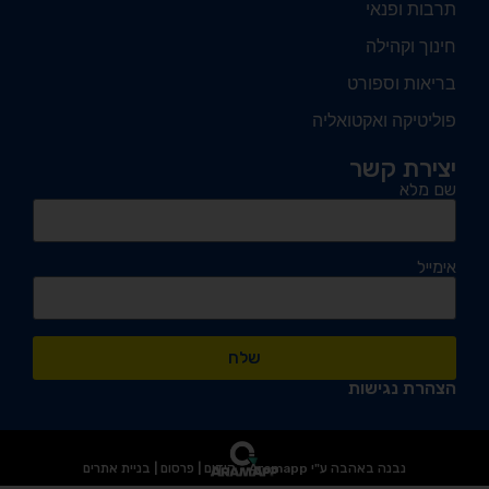
תרבות ופנאי
חינוך וקהילה
בריאות וספורט
פוליטיקה ואקטואליה
יצירת קשר
שם מלא
אימייל
שלח
הצהרת נגישות
נבנה באהבה ע"י Aramapp - קידום | פרסום | בניית אתרים