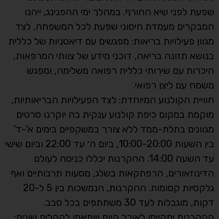
שפעת לפני שיא החורף. במהלך ימי ההפנינג, ייהנו
המבקרים מעמדת חיסוני שפעת לכל המשפחה, לצד
מגוון פעילויות בריאות: מפגשים עם דיאטניות של כללית
בנושא תזונה בריאה, דוכני מידע של צוותי המרפאות,
היכרות עם שירותי כללית רפואה משלימה, ומפגש
משמח עם ליצן רפואי.
חוויית הקולנוע המיוחדת: לצד הפעילויות הבריאותיות,
מוקמת במקום כיפת קולנוע ענקית בה יוקרנו סרטים
מגוונים בתלת-ממד ללא צורך במשקפיים בימים א'-ד'
בין השעות 10:00-20:00, ביום ה׳ עד 22:00 וביום שישי
עד השעה 14:00. ההקרנות יכללו כניסה לעולם
הדינוזאורים, הרפתקאות בשלג, מסעות תרבותיים ואף
גלקסיות קסומות. ההקרנות, הנמשכות בין 5 ל-20
דקות, מוגבלות לעד 30 משתתפים בכל סבב.
ההקרנות יתקיימו לאורך היום ויותאמו לקהלים שונים: