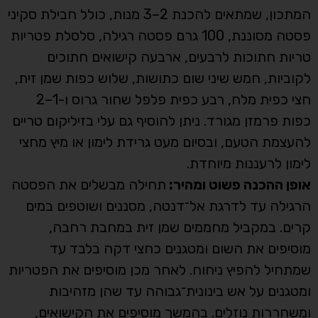
המתכון, שמתאים להכנת 2–3 מנות, כולל חבילת סקיני
פסטה מסוננת, 100 גרם פסטה רגילה, סלסלת פטריות
טריות חתוכות לרבעים, ארבעה קישואים חתוכים
לקוביות, חמש שיני שום כתושות, שלוש כפות שמן זית,
חצי כפית מלח, רבע כפית פלפל שחור גרוס ו-1–2
כפות פרמזן מגורד. ניתן להוסיף גם עלי בזיליקום טריים
להעצמת הטעם, ובסיום מעט גרידת לימון או מיץ מחצי
לימון לרעננות מיוחדת.
אופן ההכנה פשוט ומהיר:
תחילה מבשלים את הפסטה
הרגילה עד לדרגת אל־דנטה, מסננים ושוטפים במים
קרים. במקביל מחממים שמן זית במחבת רחבה,
מוסיפים את השום ומטגנים כחצי דקה בלבד עד
שמתחיל להפיץ ניחוח. לאחר מכן מוסיפים את הפטריות
ומטגנים על אש בינונית־גבוהה עד שהן מזהיבות
ומשחררות נוזלים. בהמשך מוסיפים את הקישואים,