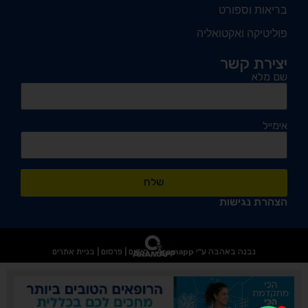
בריאות וספורט
פוליטיקה ואקטואליה
יצירת קשר
שם מלא
אימייל
שלח
הצהרת נגישות
נבנה באהבה ע"י Aramapp - קידום | פרסום | בניית אתרים