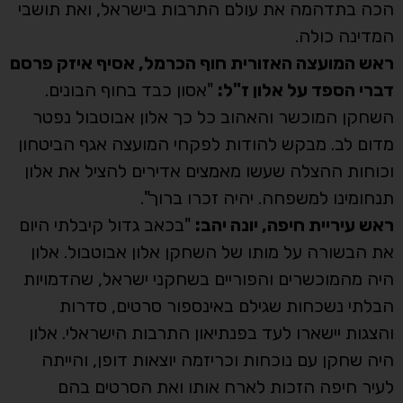
הכה בתדהמה את עולם התרבות בישראל, ואת תושבי
המדינה כולה.
ראש המועצה האזורית חוף הכרמל, אסיף איזק פרסם
דברי הספד על אלון ז"ל:
"אסון כבד בחוף הבונים.
השחקן המוכשר והאהוב כל כך אלון אבוטבול נפטר
מדום לב. מבקש להודות לפקחי המועצה אגף הביטחון
וכוחות ההצלה שעשו מאמצים אדירים להציל את אלון
תנחומינו למשפחה. יהיה זכרו ברוך".
ראש עיריית חיפה, יונה יהב:
"בכאב גדול קיבלתי היום
את הבשורה על מותו של השחקן אלון אבוטבול. אלון
היה מהמוכשרים והפוריים בשחקני ישראל, שהדמויות
הבלתי נשכחות שגילם באינספור סרטים, סדרות
והצגות יישארו לעד בפנתיאון התרבות הישראלי. אלון
היה שחקן עם נוכחות וכריזמה יוצאות דופן, והייתה
לעיר חיפה הזכות לארח אותו ואת הסרטים בהם