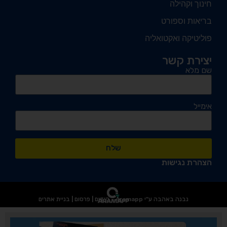
חינוך וקהילה
בריאות וספורט
פוליטיקה ואקטואליה
יצירת קשר
שם מלא
אימייל
שלח
הצהרת נגישות
נבנה באהבה ע"י Aramapp - קידום | פרסום | בניית אתרים