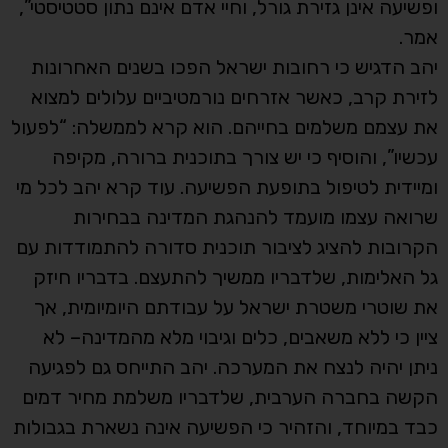
ופשיעה אינן גזירת גורל, וחיי אדם אינם נתון סטטיסטי”,
אמר.
יהב הדגיש כי רחובות ישראל הפכו בשנים האחרונות
לזירת קרב, כאשר אזרחים נורמטיביים עלולים למצוא
את עצמם משלמים בחייהם. הוא קרא לממשלה: “לפעול
עכשיו”, והוסיף כי יש צורך בתוכנית ברורה, מקיפה
ומיידית לטיפול בתופעת הפשיעה. עוד קרא יהב לכל מי
שרואה עצמו מועמד להנהגת המדינה בבחירות
הקרובות להציג לציבור תוכנית סדורה להתמודדות עם
גל האלימות, שלדבריו ממשיך להתעצם. בדבריו חיזק
את שוטרי משטרת ישראל על עבודתם היומיומית, אך
ציין כי ללא משאבים, כלים וגיבוי מלא מהמדינה– לא
ניתן יהיה לנצח את המערכה. יהב התייחס גם לפגיעה
הקשה בחברה הערבית, שלדבריו משלמת מחיר דמים
כבד במיוחד, והזהיר כי הפשיעה אינה נשארת בגבולות