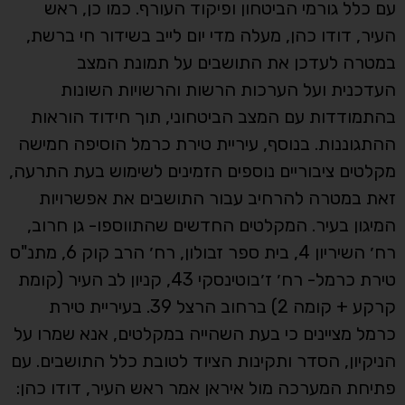
עם כלל גורמי הביטחון ופיקוד העורף. כמו כן, ראש
העיר, דודו כהן, מעלה מדי יום לייב בשידור חי ברשת,
במטרה לעדכן את התושבים על תמונת המצב
העדכנית ועל הערכות הרשות והרשויות השונות
בהתמודדות עם המצב הביטחוני, תוך חידוד הוראות
ההתגוננות. בנוסף, עיריית טירת כרמל הוסיפה חמישה
מקלטים ציבוריים נוספים הזמינים לשימוש בעת התרעה,
זאת במטרה להרחיב עבור התושבים את אפשרויות
המיגון בעיר. המקלטים החדשים שהתווספו- גן חרוב,
רח׳ השיריון 4, בית ספר זבולון, רח׳ הרב קוק 6, מתנ"ס
טירת כרמל- רח׳ ז׳בוטינסקי 43, קניון לב העיר (קומת
קרקע + קומה 2) ברחוב הרצל 39. בעיריית טירת
כרמל מציינים כי בעת השהייה במקלטים, אנא שמרו על
הניקיון, הסדר ותקינות הציוד לטובת כלל התושבים. עם
פתיחת המערכה מול איראן אמר ראש העיר, דודו כהן: