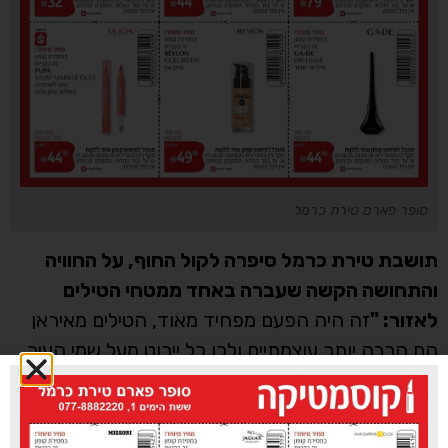
סופר פארם טירת כרמל
תושבת טירת כרמל סיפרה לקול החוף, על החוויה
והתחושה הקשה שעברה באחד ממטחי הטילים
לאזור: "
זה היה הפעם מפחיד מאוד, הטילים מאיראן
הם הרבה יותר עוצמתיים ולכן כל יירוט מעל שמי העיר
נשמע היטב וכל הבית שלי רעד, אין לי ממ"ד ולכן
השתטחתי על הרצפה וזעקתי 'שמע ישראל' וביקשתי
מבורא עולם שהטילים יפלו רק בשטחים פתוחים ושלא