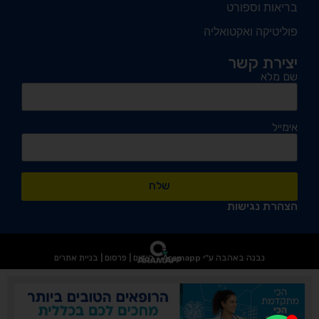
בריאות וספורט
פוליטיקה ואקטואליה
יצירת קשר
שם מלא
אימייל
שלח
הצהרת נגישות
נבנה באהבה ע"י Aramapp - קידום | פרסום | בניית אתרים