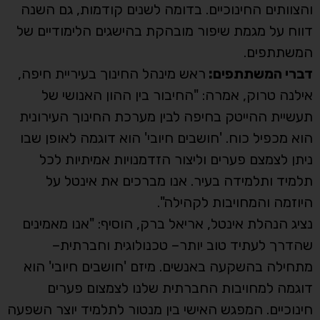
והצוותים החינוכיים. בדומה לשנים קודמות, גם השנה
דווח על מגמת שיפור מובהקת בהישגים הלימודיים של
המשתתפים.
דברי המשתתפים:
ראש מינהל החינוך בעיריית חיפה,
אילנה טרוק, אמרה: "החיבור בין ההון האנושי של
תעשיית ההייטק בחיפה לבין מערכת החינוך העירונית
הוא מכפיל כוח. 'חושבים חיובי' הוא דוגמה לאופן שבו
ניתן לצמצם פערים וליצור הזדמנויות אמיתיות לכל
תלמיד ותלמידה בעיר. אנו מברכים את אינטל על
היוזמה והמחויבות לקהילה".
נציג הנהלת אינטל, אריאל ברק, הוסיף: "אנו מאמינים
שהדרך לעתיד טוב יותר– טכנולוגית וחברתית–
מתחילה בהשקעה באנשים. מיזם 'חושבים חיובי' הוא
דוגמה למחויבות החברתית שלנו לצמצום פערים
חינוכיים. המפגש האישי בין מנטור לתלמיד יוצר השפעה