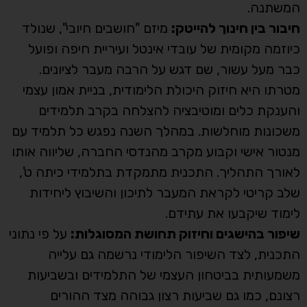
המשתנה.
חיבור בין חינוך להייטק:
מיזם "חושבים חיובי", שנולד
כיוזמה מקומית של עובדי אינטל ועיריית חיפה ופועל
כבר מעל עשור, שם דגש על הרבה מעבר לציונים.
מטרתו היא חיזוק היכולת הלימודית, בניית אמון עצמי
והענקת כלים ומוטיבציה להצלחה בקרב תלמידים
משכונות מוחלשות. במהלך השנה נפגש כל תלמיד עם
מנטור אישי וקבוע מקרב מהנדסי החברה, שליווה אותו
לאורך התהליך. התכנית מתמקדת בתלמידי כיתה ט',
שלב קריטי לקראת המעבר לתיכון והשיבוץ ליחידות
לימוד שיקבעו את עתידם.
שיפור בהישגים וחיזוק תחושת המסוגלות:
על פי נתוני
התכנית, לצד השיפור הלימודי נרשמה גם עלייה
משמעותית בביטחון העצמי של התלמידים ובשביעות
רצונם, כמו גם שביעות רצון גבוהה מצד ההורים