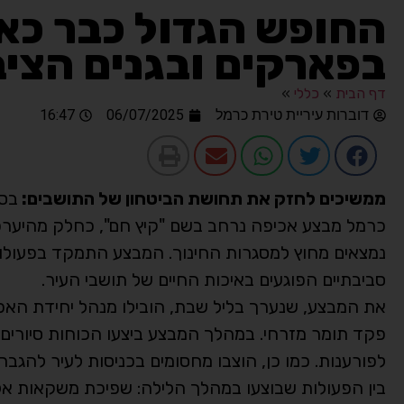
החופש הגדול כבר כאן
בפארקים ובגנים הציב
דף הבית
»
כללי
»
דוברות עיריית טירת כרמל
06/07/2025
16:47
ממשיכים לחזק את תחושת הביטחון של התושבים:
בסו
כרמל מבצע אכיפה נרחב בשם "קיץ חם", כחלק מהיערכות
נמצאים מחוץ למסגרות החינוך. המבצע התמקד בפעולו
סביבתיים הפוגעים באיכות החיים של תושבי העיר.
את המבצע, שנערך בליל שבת, הובילו מנהל יחידת האכיפ
פקד תומר מזרחי. במהלך המבצע ביצעו הכוחות סיורים 
לפורענות. כמו כן, הוצבו מחסומים בכניסות לעיר להגב
בין הפעולות שבוצעו במהלך הלילה: שפיכת משקאות אלכ