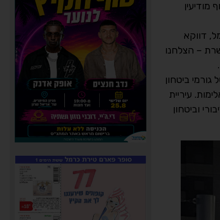
 מודיעין
ל, דווקא
רת – הצלחנו
גורמי ביטחון
ימות. עיריית
רי וביטחון