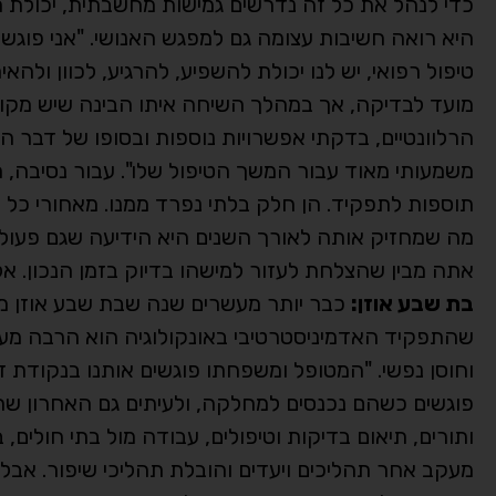
כדי לנהל את כל זה נדרשים גמישות מחשבתית, יכולת ת
היא רואה חשיבות עצומה גם למפגש האנושי. "אני פוגשת 
טיפול רפואי, יש לנו יכולת להשפיע, להרגיע, לכוון ו
מועד לבדיקה, אך במהלך השיחה איתו הבינה שיש מקום 
הרלוונטיים, בדקתי אפשרויות נוספות ובסופו של דב
משמעותי מאוד עבור המשך הטיפול שלו". עבור נסיבה, 
תוספות לתפקיד. הן חלק בלתי נפרד ממנו. מאחורי כל פ
מה שמחזיק אותה לאורך השנים היא הידיעה שגם פעולה
אתה מבין שהצלחת לעזור למישהו בדיוק בזמן הנכון. אל
בת שבע אוזן:
כבר יותר מעשרים שנה שבת שבע אוזן מ
שהתפקיד האדמיניסטרטיבי באונקולוגיה הוא הרבה מעבר ל
וחוסן נפשי. "המטופל ומשפחתו פוגשים אותנו בנקודת 
פוגשים כשהם נכנסים למחלקה, ולעיתים גם האחרון שהם 
ותורים, תיאום בדיקות וטיפולים, עבודה מול בתי חולים,
מעקב אחר תהליכים ויעדים והובלת תהליכי שיפור. אבל 