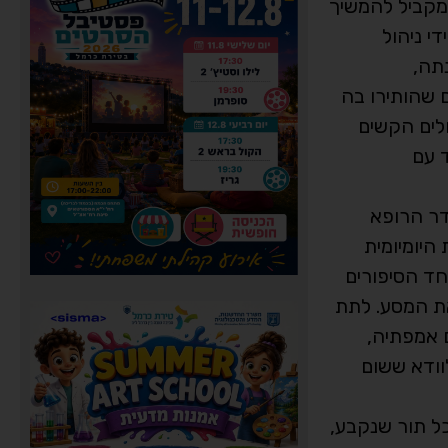
במקביל להמשיך
שך התקדמה לתפקידי ניהול
נתה,
 שהותירו בה
ית. הטיפולים הקשים
ד עם
דר הרופא
היומיומית
חד הסיפורים
את המסע. לתת
ם אמפתיה,
וודא ששום
ל תור שנקבע,