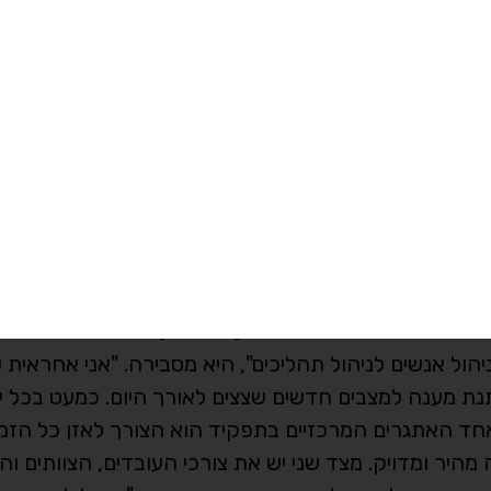
ן לעזור. עם הזמן למדתי שהתסכול שמופנה אלינו לא באמת 
 ברגע שמבינים את זה, אפשר להקשיב אחרת ולתת מענה 
ה במשך שנים עצרה יום אחד ליד הדלפק ואמרה לה: "כ
שכחה את המשפט הזה. "הוא הזכיר לי שהעבודה שלנו נוגע
 לנו שגרתיים הם משמעותיים מאוד עבור מי שעומד מולנו
ם מעבר לקבלת הקהל והשירות. היא לוקחת חלק בהדרכת 
ים שנועדו לשפר את חוויית המטופל ואת עבודת הצוותים. 
בד מנהל טוב הוא אדם שיודע לשלב בין סדר, דיוק ואחרי
".
במרפאת דלית אל כרמל, אין כמעט יום שדומה לקודמו. כ
 דחופות ווידוא שכל מרכיבי המערכת פועלים יחד. אבל מה
ול אנשים לניהול תהליכים", היא מסבירה. "אני אחראית ע
ת מענה למצבים חדשים שצצים לאורך היום. כמעט בכל יום
אחד האתגרים המרכזיים בתפקיד הוא הצורך לאזן כל הזמן
היר ומדויק. מצד שני יש את צורכי העובדים, הצוותים וה