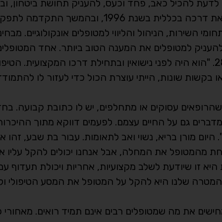
 לדעת להכיל כאב, פחד וכעס, להעניק תחושת ביטחון, ו
לתפקד ולנהל מערכת מורכבת מאוד". בת שבע החלה את דרכה בכללית בשנת 1996, ובהמ
מי השירות, הניהול והליווי למטופלים אונקולוגיים. מבחי
עניק למטופלים את המענה הטוב ביותר. אחד המטופלים
חותם עמוק הוא מורן, שאובחן עם סרטן האשכים בגיל 28. "הוא היה לפני נישואין ובתחילת דרכו המקצוע
ו בקשות שונות, הייתי עוצרת הכול כדי לעזור לו להתמוד
כשהרופאים עסוקים או מתחלפים, יש לו כתובת קבועה. בח
דברים גם על החיים עצמם. לפעמים דווקא מתוך ההיכרות 
היום מורן בריא, נשוי ואב לתאומות. עבור בת שבע, זהו א
חת מהמטופל את המחלה, אבל אנחנו יכולים להקל עליו 
היא זו שיודעת לשלב מקצועיות, אחריות ויכולת תעדוף ע
ו. המטרה שלנו היא להקל על המטופל את המסע הטיפולי ול
ישים את מה שמטופלים רבים אינם תמיד רואים. מאחורי כ