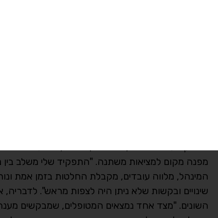
כאן ועכשיו. לא תמיד יש פתרון מידי, אבל תמיד יש רצו
הרבה פעמים הוא נובע מפחד, מכאב או מחוסר ודאות.
אחד נשאר איתה במיוחד. מטופלת ותיקה שעברה במרפא
אותך כאן, אני כבר מרגישה קצת יותר טוב". הילה לא 
הרבה יותר ממה שאנחנו חושבים. לפעמים הדברים שנראים
משני עשורים בכללית, היא נחשפת גם לעולמות נוספי
חדשים, בפרויקטים לשיפור תהליכי עבודה ובהובלת שינוי
אפשרויות רבות להתפתח, ללמוד ולהתקדם. מבחינתי, עו
שבסופו של דבר אנחנו עובדים עם אנשים ולא עם משימות
נסיבה חסין:
אצל נסיבה חסין, מנהלת אדמיניסטרטיבית 
בבדיקת לוחות זמנים, תיאום בין צוותים, טיפול בפניות
מפנה מקום למציאות משתנה. "התפקיד שלי משלב בין ניה
המינהל, מלווה עובדים, מקבלת החלטות בזמן אמת ונותנ
שינויים ובקשות שלא ניתן היה לצפות מראש". לדבריה, 
השונים. "מצד אחד נמצאים המטופלים, שמבקשים מענה מ