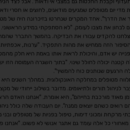
עדוף וקבלת החלטות גם במצבי אי ודאות". אבל לצד הניה
מדי יום מטופלים שמגיעים מודאגים, לחוצים או חסרי ודאו
להאיר את הדרך". אחד המקרים שנחרטו בזיכרונה היה של מט
לבחון את מצבו לעומק. "לא הסתפקתי במידע הראשוני. פנ
ר הצלחנו להקדים עבורו את הבדיקה. בהמשך התברר שהמה
הסיפור הזה ממחיש את מהות התפקיד. "ערנות, אכפתיות 
נייה יש אדם, והיכולת לראות אותו באמת היא חלק מהמקצו
 קטנה יכולה לחולל שינוי. "בתוך השגרה העמוסה הזו יש
ה הרגעים שנותנים כוח להמשיך".
לווה מטופלים במחלקה האונקולוגית. במהלך השנים היא
ניהול תורים ולתיאומים. מדובר בשילוב ייחודי של מקצוע
זמן מאוד מורכבת בחייהם", היא אומרת. "אנחנו האדם הר
רואים כשהם יוצאים ממנה". יום העבודה שלה כולל ניהול 
 בתי מרקחת ומכוני דימות, טיפול בפניות של מטופלים ובני
מאחורי כל אלה עומד גם אתגר אנושי לא פשוט. "אנחנו פ