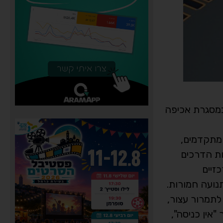
יר חיפה, נרשמו מעל ל-100 דו"חות תנועה במסגרת אכיפה
 מתקדמים,
ות הדרכים
זיים
נועה חמורות.
יות לתמרור עצור,
"אין כניסה",