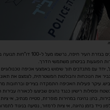
ה
במסגרת מבצע תנועה רחב היקף שנערך בימים האחרונים בגזרת הע
רות הפוגעות בביטחון משתמשי הדרך.
יחד עם מתנדבים תוך שימוש באמצעי אכיפה טכנולוגיים
הגביר את הנוכחות והבולטות המשטרתית, לצמצם את תאונ
כביש. עיקר פעילות האכיפה התמקדה בצירים וברחובות מרכ
שטח ופסילות רישיון כנגד נהגים שביצעו לכאורה עבירות ת
ועה בגין מגוון עבירות, בהן: נהיגה במהירות מופרזת, סטייה מנתיב, אי צ
 נייד בזמן נהיגה, אי ציות לרמזור, נסיעה בניגוד לתמרור 