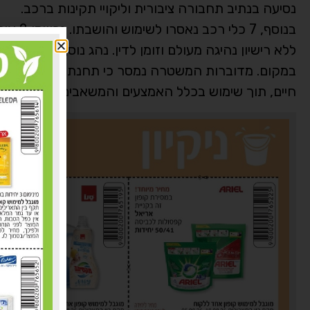
נסיעה בנתיב תחבורה ציבורית וליקויי תקינות ברכב.
בנוסף,
ללא רישיון נהיגה מעולם וזומן לדין. נהג נוסף עוכב לאח
במקום. מדוברות המשטרה נמסר כי תחנת משטרת חיפה 
חיים, תוך שימוש בכלל האמצעים והמשאבים העומדים ל