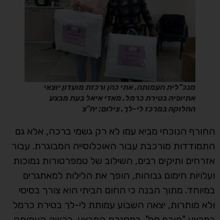
מנכ"לית העמותה, אתי כהן ורכזת מועדון יוצאי
אתיופיה בטירת כרמל, מאדי איאל בעת מבצע
החלוקה במרכז לי-לך, צילום: יח"צ
החורף הנוכחי מביא עמו לא רק גשמי ברכה, אלא גם
התמודדות מורכבת עבור האוכלוסייה המבוגרת. עבור
אזרחים ותיקים רבים, השילוב של טמפרטורות נמוכות
ועלויות חימום גבוהות, הופך את הלילות למאתגרים
במיוחד. מתוך הבנה כי החום הביתי הוא צורך בסיסי
ולא מותרות, יצאה השבוע עמותת לי-לך בטירת כרמל
במבצע "חורף חם". במסגרת המבצע, רכשה העמותה