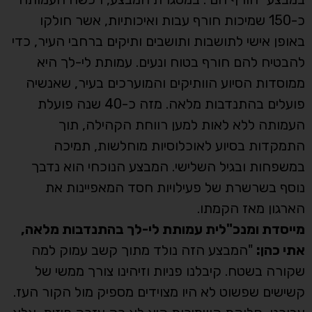
כ-150 שמיכות חורף עבות ואיכותיות, אשר חולקו
באופן אישי לתושבות ותושבים ותיקים ברחבי העיר, כדי
להבטיח להם חורף בטוח ונעים. עמותת לי-לך היא
ממוסדות הסיוע הוותיקים והמוערכים בעיר, שאנשיה
פועלים בהתנדבות מלאה. מזה כ-40 שנה פועלת
העמותה ללא לאות למען רווחת הקהילה, תוך
התמקדות בסיוע לאוכלוסיות מוחלשות, תמיכה
במשפחות ובגיל השלישי. המבצע הנוכחי הוא נדבך
נוסף בשרשרת של פעילויות חסד המאפיינות את
הארגון מאז הקמתו.
מייסדת ומנכ"לית עמותת לי-לך בהתנדבות מלאה,
אתי כהן:
"המבצע הזה נולד מתוך קשב עמוק למה
שקורה בשטח. קיבלנו פניות וזיהינו צורך ממשי של
קשישים שפשוט לא היו מצוידים מספיק מול הקור העז.