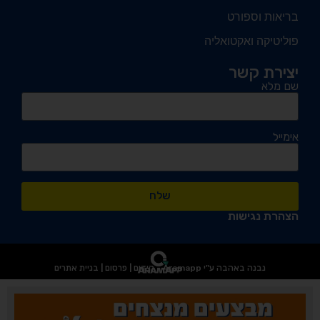
בריאות וספורט
פוליטיקה ואקטואליה
יצירת קשר
שם מלא
אימייל
שלח
הצהרת נגישות
נבנה באהבה ע"י Aramapp - קידום | פרסום | בניית אתרים