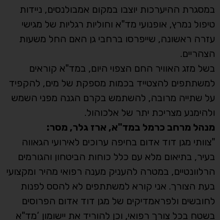
במסגרת ההיערכות יוצבו במקום אמבולנסים, ניידות
טיפול נמרץ, אופנועי מד"א וחוליות רגליות של מגישי
עזרה ראשונה, שייפרסו ברחבי גן האם החל משעות
הצהריים.
בשל מזג האוויר החם הצפוי היום, במד"א קוראים
למשתתפים להצטייד בכמות מספקת של מים, להקפיד
על שתייה מרובה, להשתמש בקרם הגנה מפני השמש
ולהימנע מצריכת יתר של אלכוהול.
מנהל מרחב כרמל במד"א, ארז גלר, מסר:
"צוותי מגן דוד אדום בחיפה ערוכים לאירועי הגאווה
בעיר, בתיאום מלא עם כלל כוחות הביטחון והגורמים
הרלוונטיים, במטרה להעניק מענה רפואי מהיר ומקצועי
בעת הצורך. אני קורא למשתתפים לא להסס לפנות
לחובשים ולפראמדיקים של מגן דוד אדום הפרוסים
בשטח בכל צורך רפואי, וכן להוריד את יישומון ‘מד"א