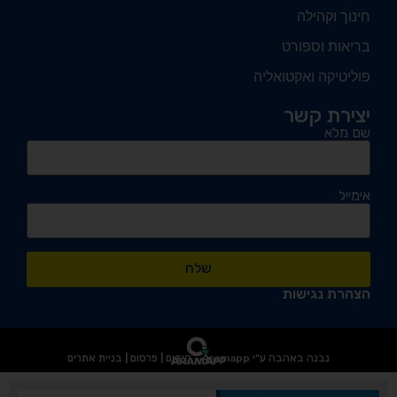
חינוך וקהילה
בריאות וספורט
פוליטיקה ואקטואליה
יצירת קשר
שם מלא
אימייל
שלח
הצהרת נגישות
נבנה באהבה ע"י Aramapp - קידום | פרסום | בניית אתרים