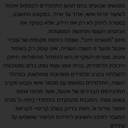
מפגשים שבועיים בהם הגיעו התלמידים לקמפוס אינטל
לשיעור פרטי אישי, אחד על אחד, במקצוע החשבון,
במטרה לחזק לא רק את הידע, אלא בעיקר את
הביטחון העצמי ותחושת המסוגלות.
מיזם "חושבים חיובי", שצמח כיוזמה מקומית של עובדי
אינטל ופועל זו השנה השנייה, אינו עוסק רק בשיפור
ציונים. מטרתו העיקרית היא להתחיל מהיסודות: חיזוק
היכולת הלימודית, בניית אמון עצמי ומתן כלים ומוטיבציה
להצלחה בקרב תלמידים משכונות מוחלשות. במהלך
השנה, התלמידים נפגשים עם מנטור אישי וקבוע מקרב
המהנדסים הבכירים של אינטל, אשר מלווה אותם
באופן צמוד. התכנית מתמקדת בתלמידי כיתה ט' מבית
הספר עירוני א', וזאת בדיוק בשלב קריטי- לקראת
המעבר לתיכון והשיבוץ ליחידות הלימוד שישפיעו על
עתידם.