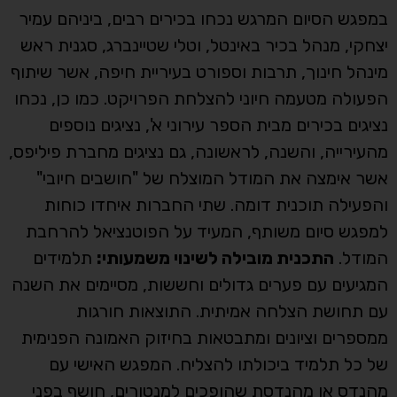
במפגש הסיום המרגש נכחו בכירים רבים, ביניהם עמיר
יצחקי, מנהל בכיר באינטל, וטלי שטיינברג, סגנית ראש
מינהל חינוך, תרבות וספורט בעיריית חיפה, אשר שיתוף
הפעולה מטעמה חיוני להצלחת הפרויקט. כמו כן, נכחו
נציגים בכירים מבית הספר עירוני א', נציגים נוספים
מהעירייה, והשנה, לראשונה, גם נציגים מחברת פיליפס,
אשר אימצה את המודל המוצלח של "חושבים חיובי"
והפעילה תוכנית דומה. שתי החברות איחדו כוחות
למפגש סיום משותף, המעיד על הפוטנציאל להרחבת
המודל.
התכנית מובילה לשינוי משמעותי:
תלמידים
המגיעים עם פערים גדולים וחששות, מסיימים את השנה
עם תחושת הצלחה אמיתית. התוצאות חורגות
ממספרים וציונים ומתבטאות בחיזוק האמונה הפנימית
של כל תלמיד ביכולתו להצליח. המפגש האישי עם
מהנדס או מהנדסת שהופכים למנטורים, חושף בפני