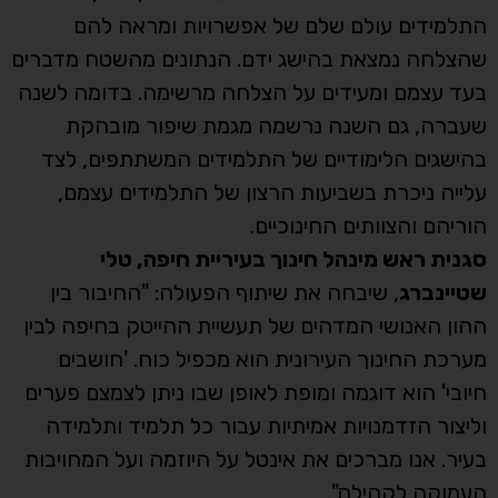
התלמידים עולם שלם של אפשרויות ומראה להם
שהצלחה נמצאת בהישג ידם. הנתונים מהשטח מדברים
בעד עצמם ומעידים על הצלחה מרשימה. בדומה לשנה
שעברה, גם השנה נרשמה מגמת שיפור מובהקת
בהישגים הלימודיים של התלמידים המשתתפים, לצד
עלייה ניכרת בשביעות הרצון של התלמידים עצמם,
הוריהם והצוותים החינוכיים.
סגנית ראש מינהל חינוך בעיריית חיפה, טלי
שטיינברג
, שיבחה את שיתוף הפעולה: "החיבור בין
ההון האנושי המדהים של תעשיית ההייטק בחיפה לבין
מערכת החינוך העירונית הוא מכפיל כוח. 'חושבים
חיובי' הוא דוגמה ומופת לאופן שבו ניתן לצמצם פערים
וליצור הזדמנויות אמיתיות עבור כל תלמיד ותלמידה
בעיר. אנו מברכים את אינטל על היוזמה ועל המחויבות
העמוקה לקהילה".