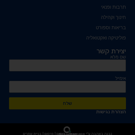
תרבות ופנאי
חינוך וקהילה
בריאות וספורט
פוליטיקה ואקטואליה
יצירת קשר
שם מלא
אימייל
שלח
הצהרת נגישות
נבנה באהבה ע"י Aramapp - קידום | פרסום | בניית אתרים