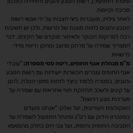
ומינהל התפעול), רשות הטבע והגנים והיחידה לתכנון
סביבה וקיימות.
לאחר גילויין, מועברות ביצי הצבות על ידי אנשי רשות
הטבע והגנים לחווה מוגנת של הרשות, ולכן יש חשיבות
רבה לסריקות הבוקר ולאיתור מוקדם של הקינים, דבר
המצריך שמירה על מרחק מהצב ומהקן ודיווח מיידי
לרשויות.
מ"מ מנהלת אגף החופים, ריטה ססי מספרת:
"עובדי
אגף החופים עוברים הכשרות ייעודיות עם רשות הטבע
והגנים, במטרה ללמוד כיצד לזהות סימני הטלה, להגן
על קינים ולשלב תחזוקת חוף אחראית עם שמירה על
מערכות טבע רגישות".
האקולוגית העירונית, יעל אולק: "אנחנו פועלים
בסינכרון הדוק עם רט"ג ומינהל התפעול לשמירה על
הסביבה החופית והימית, ועל צבי הים כחלק מהמאמץ