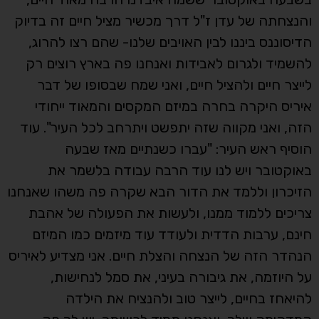
והנצחתה של עדן ז"ל דרך מכשיר מציל חיים זה בדיוק
הדיסוננס ביננו לבין האויבים שלנו- שהם רצו להרוג,
להשמיד ולגרום לאבידות ואנחנו פה בארץ רוצים רק
לייצר חיים ולהציל חיים, ואני שמח שבסופו של דבר
איריס היקרה בחרה במיזם המקסים והמאוד ייחודי
הזה, ואני מקווה שזה יתפשט ויתרחב לכל העיר". עוד
הוסיף ראש העיר: "עברו כשנתיים מאז שבעה
באוקטובר ויש לנו עוד הרבה עבודה בלשמר את
הזיכרון וללמד את הדור הבא שקרה פה משהו שאנחנו
צריכים ללמוד ממנו, ולעשות את הפעולה של אהבת
חינם, ערבות הדדית ולעודד עוד מיזמים כמו המיזם
הנהדר הזה של הנצחה והצלת חיים. אני מצדיע לאיריס
על היוזמה, את גיבורה בעיני, את סמל לנחישות,
להיאחז בחיים, לייצר טוב ולהנציח את הילדה