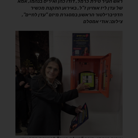
ראש העיר טירת כרמל, דודו כהן ואיריס בנהמו, אמא
של עדן ליז אוחיון ז"ל, באירוע התקנת מכשיר
הדפיברילטור הראשון במסגרת מיזם "עדן לחיים",
צילום: אודי אמסלם