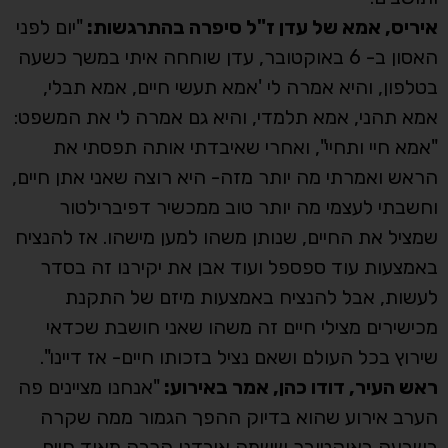
איריס, אמא של עדן ז"ל סיפרה בהתרגשות:
"יום לפני
האסון ב- 6 באוקטובר, עדן שוחחה איתי במשך כשעה
בטלפון, והיא אמרה לי 'אמא תעשי חיים, אמא תבלי,
אמא תהני, אמא תלמדי, והיא גם אמרה לי את המשפט:
"אמא חיי ותחיי", ואחרי שאיבדתי אותה תפסתי את
הראש ואמרתי מה יותר מזה- היא רוצה שאני אתן חיים,
וחשבתי לעצמי מה יותר טוב ממכשיר דפיברילטור
שמציל את החיים, שנותן משהו למען מישהו. אז להנציח
באמצעות עוד ספספל ועוד אבן את יקירנו זה בסדר
לעשות, אבל להנציח באמצעות מיזם של התקנת
מכישירים מצילי חיים זה משהו שאני חושבת שכדאי
שירוץ בכל העולם ושאם נציל בזכותו חיים- אז דיינו".
ראש העיר, דודו כהן, אמר באירוע:
"אנחנו מציינים פה
הערב אירוע שהוא בדיוק ההפך הגמור ממה שקרה
בשבעה באוקטובר ששמה איבדנו הרבה מאוד חיים,