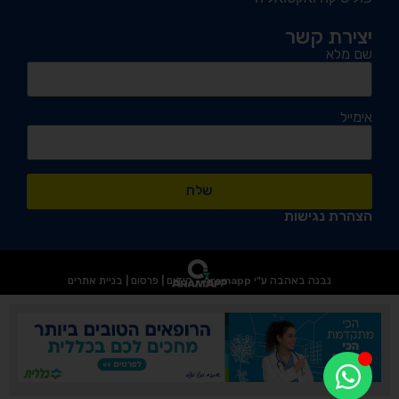
יצירת קשר
שם מלא
אימייל
שלח
הצהרת נגישות
נבנה באהבה ע"י Aramapp - קידום | פרסום | בניית אתרים