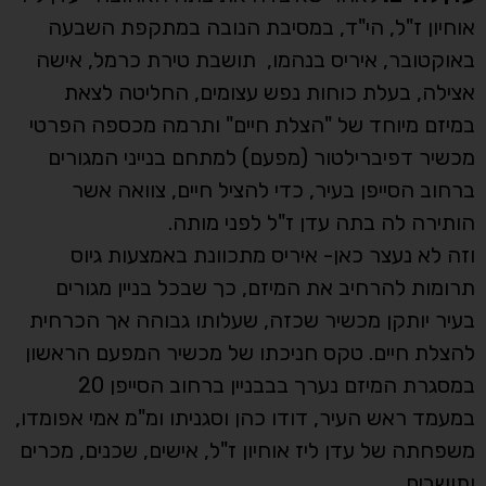
אוחיון ז"ל, הי"ד, במסיבת הנובה במתקפת השבעה
באוקטובר, איריס בנהמו, תושבת טירת כרמל, אישה
אצילה, בעלת כוחות נפש עצומים, החליטה לצאת
במיזם מיוחד של "הצלת חיים" ותרמה מכספה הפרטי
מכשיר דפיברילטור (מפעם) למתחם בנייני המגורים
ברחוב הסייפן בעיר, כדי להציל חיים, צוואה אשר
הותירה לה בתה עדן ז"ל לפני מותה.
וזה לא נעצר כאן- איריס מתכוונת באמצעות גיוס
תרומות להרחיב את המיזם, כך שבכל בניין מגורים
בעיר יותקן מכשיר שכזה, שעלותו גבוהה אך הכרחית
להצלת חיים. טקס חניכתו של מכשיר המפעם הראשון
במסגרת המיזם נערך בבבניין ברחוב הסייפן 20
במעמד ראש העיר, דודו כהן וסגניתו ומ"מ אמי אפומדו,
משפחתה של עדן ליז אוחיון ז"ל, אישים, שכנים, מכרים
ותושבים.