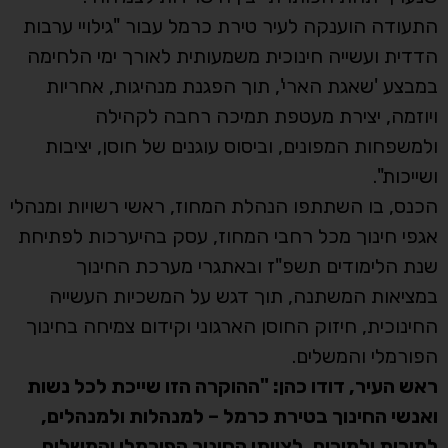
התעודה הוענקה לעיר טירת כרמל עבור "גילויי ערבות
הדדית ועשייה חינוכית משמעותית לאורך ימי הלחימה
במבצע 'שאגת הארי', תוך הפגנת מנהיגות, אחריות
ויוזמה, יצירת מעטפת תמיכה רחבה לקהילה
ולמשפחות המפונים, וביסוס עוגנים של חוסן, יציבות
ושייכות".
הכנס, בו השתתפו הנהלת המחוז, ראשי רשויות ומנהלי
אגפי חינוך מכל רחבי המחוז, עסק בהיערכות לפתיחת
שנת הלימודים תשפ"ז ובאתגרי מערכת החינוך
במציאות המשתנה, תוך דגש על המשכיות העשייה
החינוכית, חיזוק החוסן הארגוני וקידום צמיחה בחינוך
הפורמלי והמשלים.
ראש העיר, דודו כהן: "ההוקרה הזו שייכת לכל נשות
ואנשי החינוך בטירת כרמל – למנהלות ולמנהלים,
למורות ולמורים, לצוותי החינוך הפורמלי והמשלים,