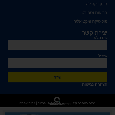
חינוך וקהילה
בריאות וספורט
פוליטיקה ואקטואליה
יצירת קשר
שם מלא
אימייל
שלח
הצהרת נגישות
נבנה באהבה ע"י Aramapp - קידום | פרסום | בניית אתרים