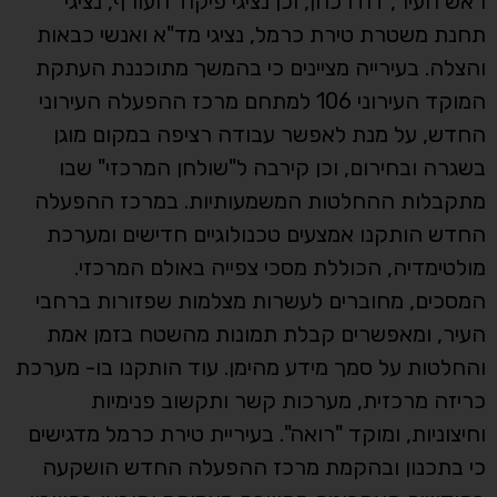
ראש העיר, דודו כהן, וכן נציגי פיקוד העורף, נציגי
תחנת משטרת טירת כרמל, נציגי מד"א ואנשי כבאות
והצלה. בעירייה מציינים כי בהמשך מתוכננת העתקת
המוקד העירוני 106 למתחם מרכז ההפעלה העירוני
החדש, על מנת לאפשר עבודה רציפה במקום מוגן
בשגרה ובחירום, וכן קירבה ל"שולחן המרכזי" שבו
מתקבלות ההחלטות המשמעותיות. במרכז ההפעלה
החדש הותקנו אמצעים טכנולוגיים חדישים ומערכת
מולטימדיה, הכוללת מסכי צפייה באולם המרכזי.
המסכים, מחוברים לעשרות מצלמות שפזורות ברחבי
העיר, ומאפשרים קבלת תמונות מהשטח בזמן אמת
והחלטות על סמך מידע מהימן. עוד הותקנו בו- מערכת
כריזה מרכזית, מערכות קשר ותקשוב פנימיות
וחיצוניות, ומוקד "רואה". בעיריית טירת כרמל מדגישים
כי בתכנון ובהקמת מרכז ההפעלה החדש הושקעה