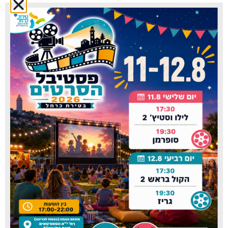
עבודת מטה בחירום של 'שולחן עגול', ממנו ייצאו
הנחיות לגופי החירום וההצלה ולראשי המכלולים, ומהם
לציבור התושבים. הקמת מרכז ההפעלה תאפשר
שיתוף פעולה ושילוב ידיים מיטבי של כל גופי החירום
וההצלה בעיר, תחת קורת גג אחת, ותשפר באופן
משמעותי את רמת המוכנות לחירום, תייעל את העבודה
ותשדרג את השירות לציבור".