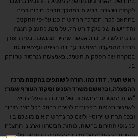
בחודשים האחרונים מחשבה מעמיקה והובאו בחשבון
לקחים שנצברו ברשות במהלך תרגילי חירום רבים.
בהתאם לכך, המרכז החדש תוכנן על-פי התקנים
והדרישות של פיקוד העורף, על מנת להעניק הגנה
מרבית לשוהים בו ולאפשר שהייה ממושכת בעת הצורך.
מרכז ההפעלה מאפשר עבודה רציפה ועצמאית גם
במקרה של הפסקות חשמל, באמצעות גנרטור שהותקן
בו.
ראש העיר, דודו כהן, הודה לשותפים בהקמת מרכז
ההפעלה, ובראשם משרד הפנים ופיקוד העורף ואמר:
"אחת המטרות החשובות של מרכז ההפעלה היא
לאפשר רציפות תפקודית לטירת כרמל בכל מצב חירום
ובכל תרחיש ייחוס- ולשם כך נדרש תיאום מושלם בין
כל גופי החירום ברשות, כוחות הביטחון וארגוני ההצלה.
תפיסת ההפעלה של מרכז ההפעלה מבוססת על