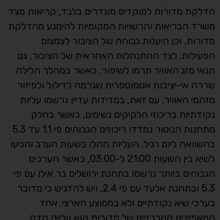
הדלקת מדורות למוקדים מוגדרים בלבד, קריאות מצד
משרד הבריאות והרשויות המקומיות להימנע מהדלקת
מדורות, וכן היענות גבוהה של הציבור לצמצום
הפעילות. לצד ההתנהלות האחראית של הציבור, גם
תנאי מזג האוויר תרמו לשיפור, כאשר במהלך הלילה
שררה אי-יציבות אטמוספרית שגרמה לדילול ולפיזור
מזהמי האוויר. עם זאת, במדידות עדיין נרשמו עליות
נקודתיות בריכוזי חלקיקים נשימים, כאשר בחלק
מתחנות הניטור נמדדו ריכוזים הגבוהים פי 1.1 עד 5.3
בהשוואה ליום רגיל. העליות החלו בשעות הערב והגיעו
לשיא בין השעות 21:00 ל-03:00, כאשר הערכים
הגבוהים ביותר נרשמו בתחנת ירושלים בר אילן עם פי
5.3 ובתחנת אלעד עם פי 2.4, ויש להדגיש כי מדובר
בערכי שיא נקודתיים ולא בממוצע הארצי. אחד
המאפיינים המרכזיים של מדורות הוא עלייה חדה