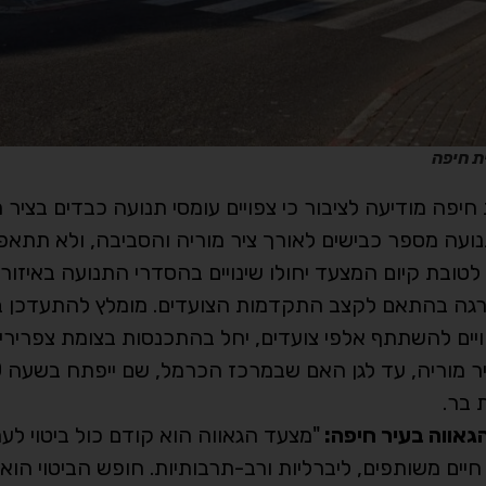
ת חיפה
 חיפה מודיעה לציבור כי צפויים עומסי תנועה כבדים בציר
14: בצהריים ייחסמו לתנועה מספר כבישים לאורך ציר מוריה והסביבה, ולא ת
ף. לטובת קיום המצעד יחולו שינויים בהסדרי התנועה באיזור
דרגה בהתאם לקצב התקדמות הצועדים. מומלץ להתעדכן ב
צפויים להשתתף אלפי צועדים, יחל בהתכנסות בצומת צפריר
 בר.
הגאווה בעיר חיפה:
"מצעד הגאווה הוא קודם כול ביטוי לע
יים משותפים, ליברליות ורב-תרבותיות. חופש הביטוי הוא 