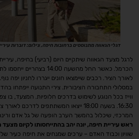
דגלי הגאווה מתנוססים ברחובות חיפה, צילום: דוברות עיריי
לרגל מצעד הגאווה שיתקיים היום (רביעי) בחיפה, עיריית
הכרמל. כאשר החל מהשעה 00
לאורך הציר. רכבים שיימצאו חונים ייגררו לחניון יפה נו
במסלולי התחבורה הציבורית. צירי התנועה ייפתחו בה
ווייז בכל הנוגע לשימוש בדרכים חלופיות. המצעד, בו 
המרכזי, שיכלול בהמשך הערב הופעה של גל אדם ורינת
ראש עיריית חיפה, יונה יהב בהתייחסותו לקיום מצעד 
שוויון וכבוד האדם – ערכים שמנחים את חיפה כעיר של ח