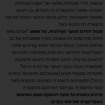
נגישות, סדר ושקיפות מלאה של היצע הפעילויות
העירוני; שיפור התקשורת בין ההורים, בני הנוער
ומפעילי הפעילויות; חיזוק תחום החינוך הבלתי פורמלי
והעשרת חיי הפנאי בעיר.
מנהל יחידת הנוער העירונית, טל ששון:
"אנחנו גאים
להיות מהרשויות הראשונות בארץ שמאגדות את כל
עולמות החינוך הבלתי פורמלי תחת קורת גג אחת.
האפליקציה החדשה היא חלק מתפיסה רחבה של
חדשנות עירונית, חיזוק השירות לתושב והשקעה
מתמשכת בבנות ובבני הנוער של טירת כרמל".
מפעילות ומפעילי חוגים (שפעילותם מתקיימת בטירת
כרמל) המעוניינים להצטרף כספקים, מוזמנים ליצור
קשר ולהצטרף, עם יוזמי הפרויקט ולהצטרף.
פרטים נוספים על מועד ההשקה ואופן השימוש
באפליקציה יפורסמו בקרוב.