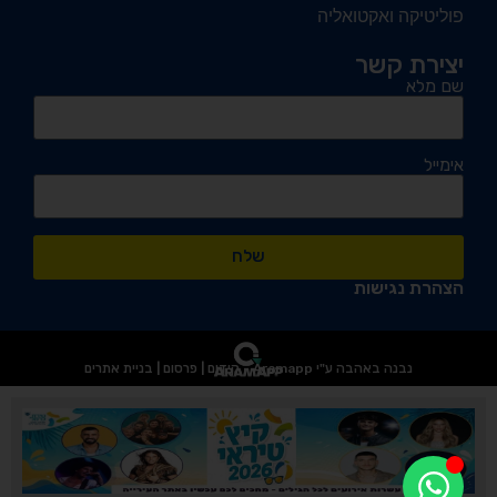
פוליטיקה ואקטואליה
יצירת קשר
שם מלא
אימייל
שלח
הצהרת נגישות
נבנה באהבה ע"י Aramapp - קידום | פרסום | בניית אתרים