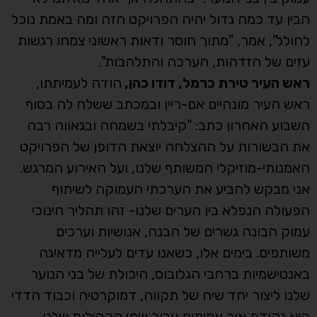
הבין עד כמה גדול יהיה הפרויקט הזה ומה באמת נוכל
לחולל", אמר, "מתוך חוסר ודאות ראשוני צמחו רגשות
עזים של הזדהות, הערכה והתלהבות".
ראש העיר טירת כרמל, דודו כהן,
הודה לעמיתתו,
ראש העיר מונהיים אם-ריין ובמכתב ששלח לה בסוף
השבוע האחרון כתב: "קיבלתי בשמחה ובגאווה רבה
את הבשורות על ההצלחה יוצאת הדופן של הפרויקט
האמנותי-מוזיקלי המשותף שלנו, ועל האירוע המרגש.
אני מבקש להביע את הערכתי העמוקה לשיתוף
הפעולה הנפלא בין הערים שלנו- זהו תהליך חינוכי
עמוק הבונה גשרים של הבנה, אנושיות וערכים
משותפים. בימים אלו, כשאנו עדים לעלייה מדאיגה
באנטישמיות ברחבי הגלובוס, היכולת של בני הנוער
שלנו ליצור יחד שיח של תקווה, דמוקרטיה וכבוד הדדי
היא נקודת אור אמיתית עבור שתי הקהילות שלנו.