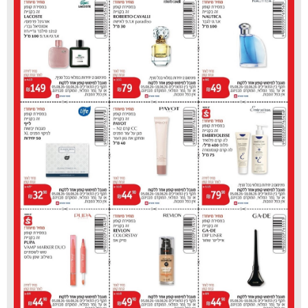
הישיר בין בני נוער לבין צוותי ההוראה ברחבי העולם.
כמי שמובילים ומנהיגים קהילות, עלינו להוות דוגמה
לקבלת האחר ולחגיגת הגיוון והמגוון האנושי, כבסיס
לבניית גשרים של הבנה ושותפות. כפי שניצולת השואה,
מרגוט פרידלנדר, היטיבה לומר, "אל תסתכלו על מה
שמפריד בינינו, חפשו את מה שמחבר בינינו"- ויש לא
מעט עקרונות מחברים ומשותפים".
בעיריית טירת כרמל מציינים כי התערוכה, שיוצרת עניין
רב בתקשורת הגרמנית, תוצג בשבועות הקרובות
במוקדים נוספים בגרמניה, בהם בתיאטרון דיסלדורף;
וב-9 ביוני היא תוצג במרכז מיר"ב (אולם מוזה) בחוף
הכרמל, במסגרת ערב הגאלה של בית הספר לאמנויות
ומדעים.