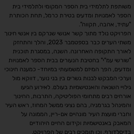
משותפת לתלמידי בית הספר המקומי ולתלמידי בית
הספר לאמנויות ומדעים בטירת כרמל, תחת הכותרת
"עתיד, אהבה, תקווה".
הפרויקט נולד מתוך קשר אנושי שנרקם בין אנשי חינוך
משתי הערים כבר בספטמבר 2023, והלך והתחזק
לאורך התקופה האחרונה. השנה, במסגרת תוכנית
"שורשי עמ"י" בחטיבת הנעורים בבית הספר לאמנויות
ומדעים, הפך המיזם למשמעותי במיוחד- כמענה חינוכי
וערכי המבקש לבנות גשרים בין בני נוער, דווקא מול
גילויי השנאה והאנטישמיות בעולם. לאירוע הגיעו
אורחים רבים מתחומי הפוליטיקה, התרבות, החינוך
והמינהל בגרמניה, בהם נציגי ממשל המחוז, ראש העיר
וחברי מועצת העיר מונהיים אם-ריין, הממונה על
המאבק באנטישמיות וקידום החיים היהודיים
בדיסלדורף, וכן תומכים רבים של הפרויקט.