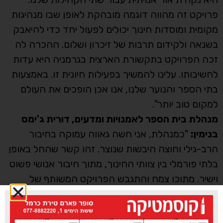
פרויקט זה מהווה דוגמה מובהקת לאופן שבו מנהיגות
מקומית ומוסדות חינוך יכולים לפעול יחד כדי להיאבק
בשנאה ולקידום תרבות של זיכרון ושלום. ההכרה לה
זכה הפרויקט בתקשורת הארצית בגרמניה היא עדות
לחשיבותו. עלינו להמשיך בפעילות חיונית זו. באמצעות
בתי הספר והנוער שלנו, אנו אכן הופכים את העולם
למקום טוב יותר".
מנהלת בית הספר לאמנויות ומדעים, דורית ג'ימס
בנימין:
"כמנהלת, אני חשה גאווה עמוקה בחיבור
הרב-גילי וחוצה היבשות שנוצר. זהו קשר שהחל באופן
בלתי פורמלי בין צוותי החינוך, מתוך חיבור אנושי פשוט
וישיר. מתוכו צמח והתגבש הפרויקט המשותף של
התלמידים. בימים אלו, שהשנאה כלפי העם היהודי
גואה ברחבי אירופה, יש משמעות אדירה לחיזוק השיח