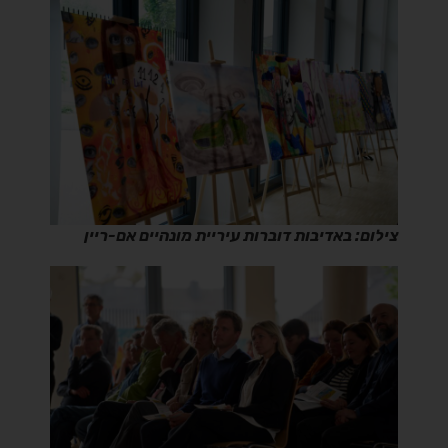
צילום: באדיבות דוברות עיריית מונהיים אם-ריין