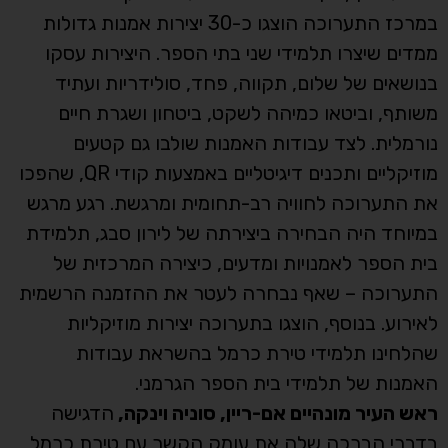
במרכז התערוכה הוצגו כ-30 יצירות אמנות גדולות
ממדים שיצרו תלמידי שני בתי הספר. היצירות עסקו
בנושאים של שלום, תקווה, פחד, סולידריות ועתיד
משותף, וביטאו כמיהה לשקט, ביטחון ושגרת חיים
נורמלית. לצד עבודות האמנות שולבו גם קטעים
מוזיקליים ותכנים דיגיטליים באמצעות קודי QR, שהפכו
את התערוכה לחוויה רב-תחומית ומרגשת. רגע מרגש
במיוחד היה הבחירה ביצירתה של לירון סבג, תלמידת
בית הספר לאמנויות ומדעים, כיצירה המרכזית של
התערוכה – שאף נבחרה לעטר את ההזמנה הרשמית
לאירוע. בנוסף, הוצגו בתערוכה יצירות מוזיקליות
שהלחינו תלמידי טירת כרמל בהשראת עבודות
האמנות של תלמידי בית הספר הגרמני.
ראש העיר מונהיים אם-ריין, סוניה וינקה,
הדגישה
בדברי הברכה שלה את עומק הקשר עם טירת כרמל