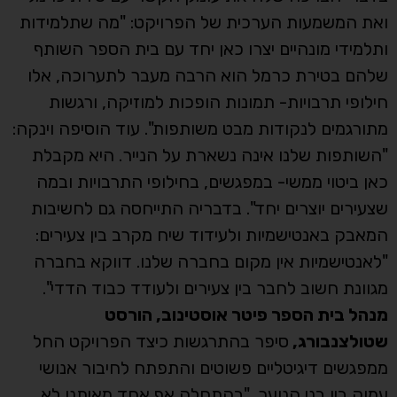
ואת המשמעות הערכית של הפרויקט: "מה שתלמידות
ותלמידי מונהיים יצרו כאן יחד עם בית הספר השותף
שלהם בטירת כרמל הוא הרבה מעבר לתערוכה, אלו
חילופי תרבויות- תמונות הופכות למוזיקה, ורגשות
מתורגמים לנקודות מבט משותפות". עוד הוסיפה וינקה:
"השותפות שלנו אינה נשארת על הנייר. היא מקבלת
כאן ביטוי ממשי- במפגשים, בחילופי התרבויות ובמה
שצעירים יוצרים יחד". בדבריה התייחסה גם לחשיבות
המאבק באנטישמיות ולעידוד שיח מקרב בין צעירים:
"לאנטישמיות אין מקום בחברה שלנו. דווקא בחברה
מגוונת חשוב לחבר בין צעירים ולעודד כבוד הדדי".
מנהל בית הספר פיטר אוסטינוב, הורסט
שטולצנבורג,
סיפר בהתרגשות כיצד הפרויקט החל
ממפגשים דיגיטליים פשוטים והתפתח לחיבור אנושי
עמוק בין בני הנוער. "בהתחלה אף אחד מאיתנו לא