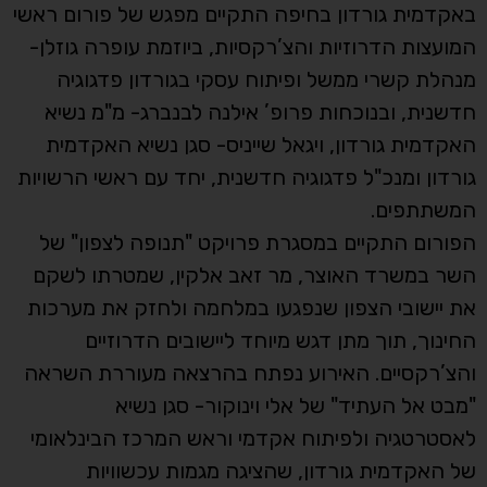
באקדמית גורדון בחיפה התקיים מפגש של פורום ראשי
המועצות הדרוזיות והצ’רקסיות, ביוזמת עופרה גוזלן-
מנהלת קשרי ממשל ופיתוח עסקי בגורדון פדגוגיה
חדשנית, ובנוכחות פרופ’ אילנה לבנברג- מ"מ נשיא
האקדמית גורדון, ויגאל שייניס- סגן נשיא האקדמית
גורדון ומנכ"ל פדגוגיה חדשנית, יחד עם ראשי הרשויות
המשתתפים.
הפורום התקיים במסגרת פרויקט "תנופה לצפון" של
השר במשרד האוצר, מר זאב אלקין, שמטרתו לשקם
את יישובי הצפון שנפגעו במלחמה ולחזק את מערכות
החינוך, תוך מתן דגש מיוחד ליישובים הדרוזיים
והצ’רקסיים. האירוע נפתח בהרצאה מעוררת השראה
"מבט אל העתיד" של אלי וינוקור- סגן נשיא
לאסטרטגיה ולפיתוח אקדמי וראש המרכז הבינלאומי
של האקדמית גורדון, שהציגה מגמות עכשוויות