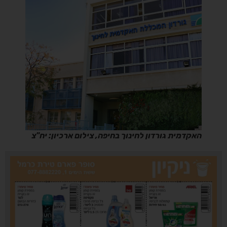
האקדמית גורדון לחינוך בחיפה, צילום ארכיון: יח"צ