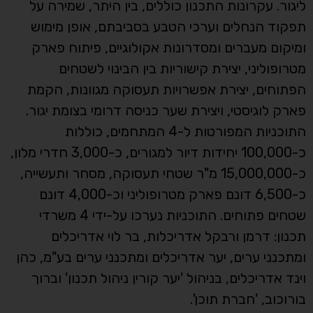
ליגור. עקרונות התכנון כוללים, בין היתר, שמירה על
תפקוד הנחלים וערכי הטבע בסביבתם, אופן מימוש
ומיקום מעברים ומסדרונות אקולוגיים, פיתוח פארק
מטרופוליני, יצירת קישוריות בין הבינוי לשטחים
הפתוחים, יצירת אפשרויות תעסוקה מגוונות, הקמת
פארק לוגיסטי, ויצירת שער כניסה דרומי בצומת יגור.
התוכניות המפורטות ל-4 המתחמים, כוללות
כ-100,000 יחידות דיור למגורים, כ-3,000 חדרי מלון,
כ-15,000,000 מ"ר שטחי תעסוקה, מסחר ותעשייה,
כ-6,500 דונם פארק מטרופוליני וכ-4,000 דונם
שטחים פתוחים. התוכניות נערכו על-ידי 4 משרדי
תכנון: דרמן ורבקל אדריכלות, בר לוי אדריכלים
ומתכנני ערים, יער אדריכלים ומתכנני ערים בע"מ, כהן
וינד אדריכלים, בניהול 'יער קורין ניהול תכנון' וברוך
בורוכוב, 'חברת תוכן'.