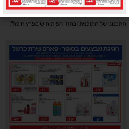
שהתקבלה היום בוועדה במנהל התכנון בראשות גב'
ליאת פלד היא אבן דרך משמעותית נוספת בקידום
התכנוני של התוכנית ובחזון הפיתוח ש מפרץ חיפה".