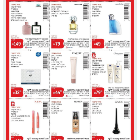
ויקטורי טירת כרמל
מנהלת אגף בכיר תכנון ופרויקטים ברמ"י, עינב
רינגלר:
"קידום התוכניות המפורטות כחלק מתמ"א 75
למפרץ חיפה, המבוצע ע"י רמ"י, מהווה צעד משמעותי
בתהליך הפיתוח הכביר של האזור, בהרחקת המזהמים
ממפרץ חיפה ובשדרוג איכות החיים של תושביו.
התוכנית שואפת ליצור חיבור אורבני רציף בין הקריות
לעיר חיפה, עם תכנון מקיף של יחידות דיור, שטחי
תעסוקה, תעשייה, ניהול הנגר ושטחים פתוחים.
הפרויקט יחזק את אזור המפרץ וימצב אותו כמטרופולין
מוביל, איכותי ובר קיימא. החלטת החלופות העקרונית