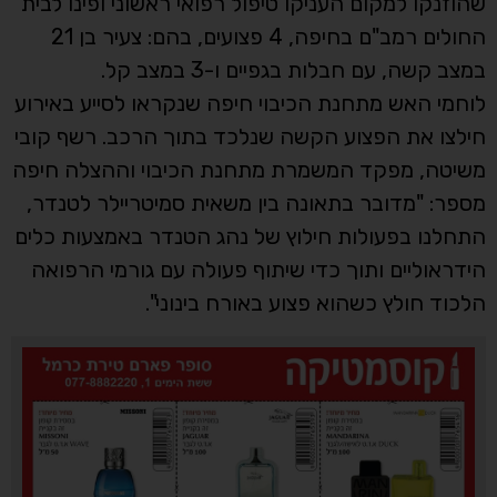
שהוזנקו למקום העניקו טיפול רפואי ראשוני ופינו לבית
החולים רמב"ם בחיפה, 4 פצועים, בהם: צעיר בן 21
במצב קשה, עם חבלות בגפיים ו-3 במצב קל.
לוחמי האש מתחנת הכיבוי חיפה שנקראו לסייע באירוע
חילצו את הפצוע הקשה שנלכד בתוך הרכב. רשף קובי
משיטה, מפקד המשמרת מתחנת הכיבוי וההצלה חיפה
מספר: "מדובר בתאונה בין משאית סמיטריילר לטנדר,
התחלנו בפעולות חילוץ של נהג הטנדר באמצעות כלים
הידראוליים ותוך כדי שיתוף פעולה עם גורמי הרפואה
הלכוד חולץ כשהוא פצוע באורח בינוני".