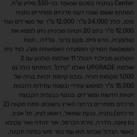
Center בנתניה בסכום שנאמד בכ-330 מיליון ש"ח.
המתחם ששמו שונה לעמי מרכזים מסחריים נתניה
פולג, כולל 24,000 מ"ר: 12,000 מ"ר של משרדים ועוד
12,000 מ"ר בהם 20 חנויות שביניהן ניתן למצוא את
קולומביה, נורט פייס, מקס ברנר, גולדה , חנות
המשקאות הטורקי המסעדה האסיאתית מוג'ו, לצד בית
הקולנוע מובילנד הכולל 11 אולמות קולנוע עם 2
אולמות UPGRADE ואולם "קידס". המתחם כולל גם
1,000 מקומות חנייה. בנכס קיימות זכויות בנייה של
15,000 מ"ר למימוש עתידי ובשטח עתידות להבנות
חנויות חדשות ומשרדים. בנוסף בבעלות הקבוצה
מרכזים מסחריים ברחבי הארץ בישובים: פתח תקווה (2
מרכזים),נתניה, גבעת שמואל, ראשון לציון, תל אביב,
נס ציונה, חדרה, טירת הכרמל, אור יהודה ואור עקיבא
כאשר הגדול שבהם הוא עמי בסר סיטי בפתח תקווה,