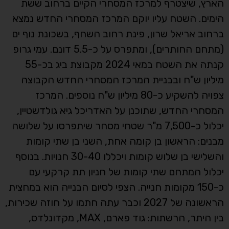
הארץ, שיצטרף למרכז המסחרי הקיים ברחוב ששת
הימים. השטח עליו יוקם המרכז המסחרי החדש נמצא
ברחוב אריאל שרון, פינת רחוב השחף, בשכונת נוף ים
(מתחם החותרים), ומתפרס על כ-5.5 דונם. עמי גרופ
קנתה את השטח במאי 2024 מקבוצת ביג בכ-55
מיליון ש"ח ובבניית המרכז המסחרי החדש הקבוצה
צפויה להשקיע כ-80 מיליון ש"ח נוספים. המרכז
המסחרי החדש, שתוכנן על האדריכל גיא גולדשטיין,
יכלול כ-7,500 מ"ר שטחי מסחר שיתפרסו על שלושה
מבנים: הראשון בן קומה אחת, השני בן שתי קומות
והשלישי בן שלוש קומות ויכללו 30-40 חנויות. בנוסף
יכלול המתחם שתי קומות של חניון תת קרקעי עם
כ-150 מקומות חנייה. הצפי לסיום הבנייה הוא במחצית
הראשונה של 2027 וכבר עתה חתמו על חוזה שכירות,
בין היתר, הרשתות: גוד פארם, MAX, מקדונלדס,