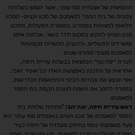
החמישית של אצטדיון סמי עופר, אשר ישמש כשלוחה
צפונית של בית הספר למאמנים של מכון וינגייט- המכון
הלאומי למצוינות בספורט. במסגרת הפעילות, מתכנן
מכון וינגייט להקים במקום חדר כושר, אולמות אימון
ומשרדים תפעוליים, ולהעניק הכשרות מקצועיות
למאמנים מענפי ספורט שונים.
חברת ״יפה נוף״ הנמצאת בבעלות עיריית חיפה,
אחראית על התכנון באמצעות האדריכל אופיר זאבי,
ואף תבצע את עבודות הבינוי וההתאמות הנדרשות,
במטרה להסב את השטח לטובת הקמת בית הספר
למאמנים.
ראש עיריית חיפה, יונה יהב:
"פתיחת שלוחת בית
הספר למאמנים של מכון וינגייט באצטדיון סמי עופר היא
צעד משמעותי נוסף בחיזוק מעמדה של חיפה כעיר
ספורט מובילה וכמרכז למצוינות, ידע והכשרה. חיפה