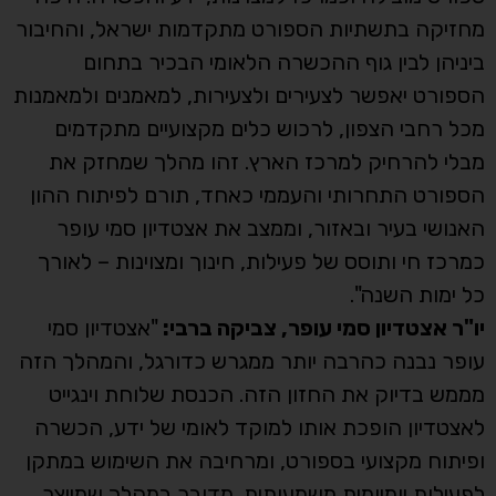
מחזיקה בתשתיות הספורט מתקדמות ישראל, והחיבור
ביניהן לבין גוף ההכשרה הלאומי הבכיר בתחום
הספורט יאפשר לצעירים ולצעירות, למאמנים ולמאמנות
מכל רחבי הצפון, לרכוש כלים מקצועיים מתקדמים
מבלי להרחיק למרכז הארץ. זהו מהלך שמחזק את
הספורט התחרותי והעממי כאחד, תורם לפיתוח ההון
האנושי בעיר ובאזור, וממצב את אצטדיון סמי עופר
כמרכז חי ותוסס של פעילות, חינוך ומצוינות – לאורך
כל ימות השנה".
יו"ר אצטדיון סמי עופר, צביקה ברבי:
"אצטדיון סמי
עופר נבנה כהרבה יותר ממגרש כדורגל, והמהלך הזה
מממש בדיוק את החזון הזה. הכנסת שלוחת וינגייט
לאצטדיון הופכת אותו למוקד לאומי של ידע, הכשרה
ופיתוח מקצועי בספורט, ומרחיבה את השימוש במתקן
לפעילות יומיומית משמעותית. מדובר במהלך שמייצר