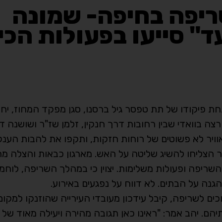
יפה בחיפה- שמונה
" סייעו בפעולות הכיב
חת פיקודו של תת טפסר גיל ברסנו, סגן מפקד המחוז, יח
ה בוואדי שבין רחובות דרך חנקין, זלמן שז"ר ושושנה ד
ג אוויר לא פשוטים של רוחות חזקות, ותקפו את להבות הענ
 הצליחו להשיג שליטה על האש. מארגון כבאות והצלה מח
 השריפה ופעולות משלימות. יצוין כי במהלך השריפה, לוח
גנה על הבתים. לא דווח על נפגעים באירוע.
ם לשריפה, קיבל עידכון מעובדי העירייה שהוזנקו למקום 
. יהב אמר: "ראינו כאן תגובה מהירה ויעילה מאוד של 