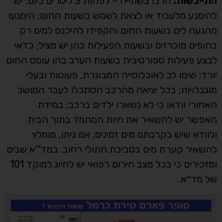
התייבשות:
הרבו בשתייה – לפחות 3 ליטרים ביום; יש
להימנע מלעבוד או לצאת לשמש בשעות החום; הימנעו
מהגעה לים בשעות החום והקפידו להיכנס למים רק
בחופים מוכרזים ובשעות הפעילות בהן יש מציל; כדאי
לבצע פעילות ספורטיבית בשעות הערב בהן עומס החום
יורד; שימו לב לאוכלוסייה המבוגרת, פעוטות ובעלי
מוגבלויות;️ בכל יציאה מהרכב הסתכלו לעבר המושב
האחורי וודאו כי לא נשארו ילדים ברכב; במידת
האפשר יש להשאיר את חיות המחמד בתוך הבית
ולוודא שיש בקרבתם מים זמינים. אם ניתן, מומלץ
להשאיר קערת מים בסביבת חתולי רחוב. במד"'א שבים
ומזכירים כי בכל מצב חירום רפואי יש לחייג למוקד 101
של מד״א.