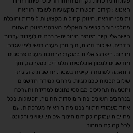
פעולות מרכזיות לקידום החזון החינוכי: פיתוח ההון
האנושי: קידום הכשרות מקצועיות לעובדי הוראה
ותומכי הוראה, חיזוק קהילות מקצועיות לומדות והובלת
מהלכי רוחב לשיפור האקלים הארגוני.חיזוק האתוס
הישראלי: קיום מיזמים חינוכיים-חברתיים לעידוד ערבות
הדדית, שייכות וזהות, תוך מתן מענה רגשי לימי שגרה
וחירום. דיפרנציאליות במוקד: הרחבת מענים פרטניים
וחדשניים למגוון אוכלוסיות תלמידים במערכת, תוך
התאמה לשונות הקיימת בשטח. חדשנות פדגוגית:
שילוב תכניות טכנולוגיות, מרחבי למידה חדשניים
והטמעת תהליכים מבוססי נתונים למדידה והערכה
בנרחבים השונים בתוך מוסדות החינוך. הפעולות בכל
אחד מעמודי התווך נבנו מתוך ראייה מערכתית, עם
מחויבות עמוקה לקידום חינוך איכותי, שוויוני ורלוונטי
לכל קהילת המחוז.