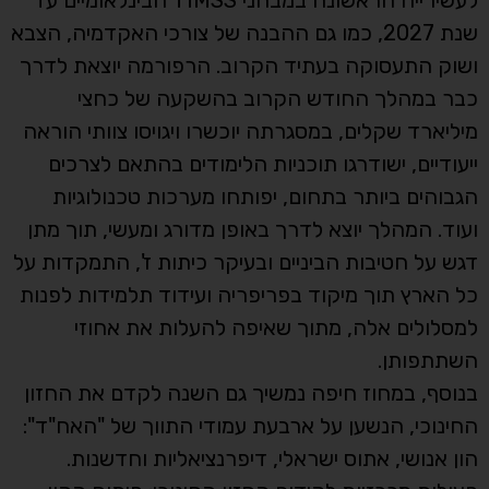
לעשירייה הראשונה במבחני TIMSS הבינלאומיים עד
שנת 2027, כמו גם ההבנה של צורכי האקדמיה, הצבא
ושוק התעסוקה בעתיד הקרוב. הרפורמה יוצאת לדרך
כבר במהלך החודש הקרוב בהשקעה של כחצי
מיליארד שקלים, במסגרתה יוכשרו ויגויסו צוותי הוראה
ייעודיים, ישודרגו תוכניות הלימודים בהתאם לצרכים
הגבוהים ביותר בתחום, יפותחו מערכות טכנולוגיות
ועוד. המהלך יוצא לדרך באופן מדורג ומעשי, תוך מתן
דגש על חטיבות הביניים ובעיקר כיתות ז', התמקדות על
כל הארץ תוך מיקוד בפריפריה ועידוד תלמידות לפנות
למסלולים אלה, מתוך שאיפה להעלות את אחוזי
השתתפותן.
בנוסף, במחוז חיפה נמשיך גם השנה לקדם את החזון
החינוכי, הנשען על ארבעת עמודי התווך של "האח"ד":
הון אנושי, אתוס ישראלי, דיפרנציאליות וחדשנות.