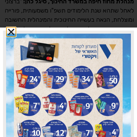
מנהלת מחוז חיפה במשרד החינוך, סיגל כהן:
"ברצוני
לאחל שתהא שנת הלימודים תשפ"ו משמעותית, פורייה
ומוצלחת, הנאה בעשייה החינוכית והמינהלית החשובה
והמשך שיתוף פעולה בין כולנו קהילת המחוז למען
קידום מערכת החינוך. גם בשנה"ל הנוכחית, נמשיך
לחזק את החוסן, תחושת השייכות והרווחה של כלל
התלמידים בחברה הישראלית, תוך התייחסות לצרכים
של האוכלוסיות השונות בתקווה לשנה של שגרה,
רציפה וברוכה. בשורות טובות לכולנו".