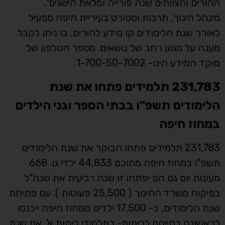
ההורים והצוותים שנה פורייה ומלאת הישגים".
מינהל חינוך, תרבות וספורט בעיריית חיפה מפעיל
לאורך שנת הלימודים קו מידע להורים, בו ניתן לקבל
מענה על מגוון רחב של נושאים. מספר הטלפון של
מוקד המידע הינו- 1-700-50-7002.
231,783 תלמידים פתחו את שנת
הלימודים תשפ"ו בבתי הספר וגני הילדים
במחוז חיפה
231,783 תלמידים פתחו הבוקר את שנת הלימודים
תשפ"ו במחוז חיפה מתוכם 44,833 ילדי גן. 668
מעונות יום גם הם יפתחו זו שנה רביעית את שנה"ל
בפיקוח משרד החינוך ( 25,500 פעוטות ). עם פתיחת
שנת הלימודים, כ- 17,500 ילדים ממחוז חיפה ייכנסו
לראשונה בחייהם לכיתות- כתלמידי כיתות א'. את שנת