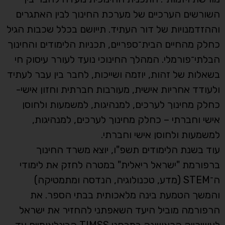
השורשים הערכיים של מערכת החינוך לבין האתגרים
וההזדמנויות של דור העתיד. תייושם בכלל שכבות הגיל
כחלק מהחיים הבית־ספריים, תכניות הלימודים והחינוך
הבלתי־פורמלי. המהלך החינוכי נועד לעורר עיסוק חי
בשאלות של זהות, יוזמה ושייכות, לחבר בין עבר לעתיד
ולעודד אחריות אישית, מעורבות חברתית וחזון אישי-
כחלק מחינוך לערכים, למנהיגות, למשמעות ולחוסן
אישי וחברתי – כחלק מחינוך לערכים, למנהיגות,
למשמעות ולחוסן אישי וחברתי.
עוד בשנת הלימודים תשפ"ו, יוצא משרד החינוך
ברפורמת "ישראל ריאלית" במטרה לחזק את לימודי
ה־STEM (מדע, טכנולוגיה, הנדסה ומתמטיקה)
והמשך הטמעת בינה מלאכותית בבתי הספר. את
הרפורמה מוביל היעד השאפתני להחזיר את ישראל