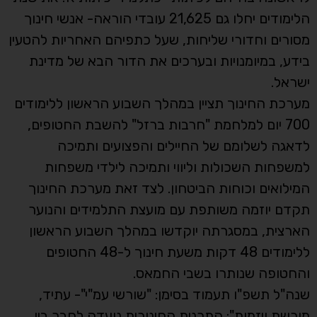
הלימודים יחלו גם 21,625 עובדי הוראה- אנשי חינוך
מסורים וחדורי שליחות, שעל כתפיהם האחריות להטעין
בידע, במיומנויות ובערכים את הדור הבא של מדינת
ישראל.
מערכת החינוך תציין במהלך השבוע הראשון ללימודים
700 יום למלחמת "חרבות ברזל" להשבת החטופים,
לדאגה לשלומם של החיילים והפצועים ותמיכה
למשפחות השכולות וליווי ותמיכה לילדי משפחות
המילואים וכוחות הביטחון. לצד זאת מערכת החינוך
תקדם יוזמה משותפת עם מועצת התלמידים והנוער
הארצית, במסגרתה יוקדשו במהלך השבוע הראשון
ללימודים 48 דקות משעת חינוך ל-48 החטופים
והחטופה שנותרו בשבי החמאס.
שנה"ל תשפ"ו תעמוד בסימן: "שורשי עמ"י"- עתיד,
מורשת ויזמות": התכנית החינוכית נועדה לחבר בין