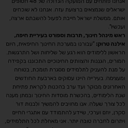
אנחנו פותחים עם המועקה הגדולה של 48 חטופים
ישראלים שנמצאים ברצועת עזה. אנחנו לא שוכחים
אותם. ממשלת ישראל חייבת לפעול להשבתם ארצה,
ועכשיו".
ראש מינהל חינוך, תרבות וספורט בעיריית חיפה,
אילנה טרוק:
"עבורנו במערכת החינוך החיפאית, היום
הראשון ללימודים הוא רגע של שליחות ושל התרגשות.
המורים, הגננות והצוותים החינוכיים התכוננו בקפידה
על מנת להעניק לתלמידים מסגרת תומכת, בטוחה
ומעצימה. בעירייה היינו עסוקים בארבעת החודשים
האחרונים מבוקר ועד ערב בהכנות לקראת פתיחת
שנת הלימודים, בהכשרת מוסדות החינוך ובמתן מענה
לכל צורך שעלה. אנו מחויבים להמשיך ולבנות דור
סקרן, יוזם וערכי, שיידע להתמודד עם אתגרי החיים
ויתרום לחברה טובה יותר. אני מאחלת לכל התלמידים,